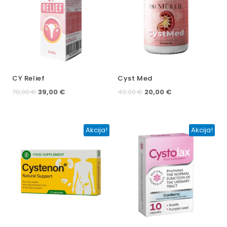
CY Relief
Cyst Med
Izvorna
Trenutna
Izvorna
Trenutna
78,00
€
39,00
€
40,00
€
20,00
€
cijena
cijena
cijena
cijena
bila
je:
bila
je:
je:
39,00 €.
je:
20,00 €.
78,00 €.
40,00 €.
Akcija!
Akcija!