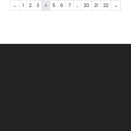
←
1
2
3
4
5
6
7
…
20
21
22
→