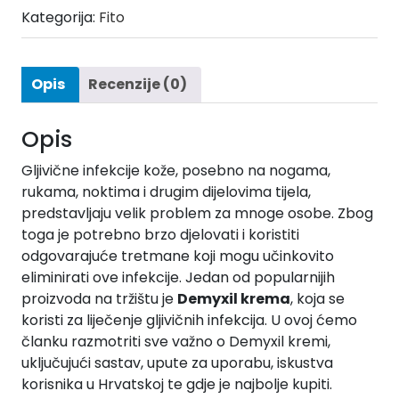
Kategorija:
Fito
Opis
Recenzije (0)
Opis
Gljivične infekcije kože, posebno na nogama,
rukama, noktima i drugim dijelovima tijela,
predstavljaju velik problem za mnoge osobe. Zbog
toga je potrebno brzo djelovati i koristiti
odgovarajuće tretmane koji mogu učinkovito
eliminirati ove infekcije. Jedan od popularnijih
proizvoda na tržištu je
Demyxil krema
, koja se
koristi za liječenje gljivičnih infekcija. U ovoj ćemo
članku razmotriti sve važno o Demyxil kremi,
uključujući sastav, upute za uporabu, iskustva
korisnika u Hrvatskoj te gdje je najbolje kupiti.