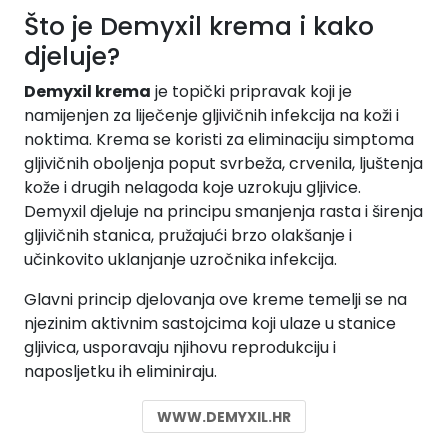
Što je Demyxil krema i kako
djeluje?
Demyxil krema
je topički pripravak koji je
namijenjen za liječenje gljivičnih infekcija na koži i
noktima. Krema se koristi za eliminaciju simptoma
gljivičnih oboljenja poput svrbeža, crvenila, ljuštenja
kože i drugih nelagoda koje uzrokuju gljivice.
Demyxil djeluje na principu smanjenja rasta i širenja
gljivičnih stanica, pružajući brzo olakšanje i
učinkovito uklanjanje uzročnika infekcija.
Glavni princip djelovanja ove kreme temelji se na
njezinim aktivnim sastojcima koji ulaze u stanice
gljivica, usporavaju njihovu reprodukciju i
naposljetku ih eliminiraju.
WWW.DEMYXIL.HR