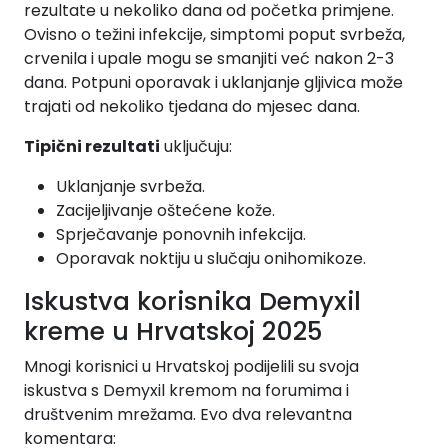
rezultate u nekoliko dana od početka primjene.
Ovisno o težini infekcije, simptomi poput svrbeža,
crvenila i upale mogu se smanjiti već nakon 2-3
dana. Potpuni oporavak i uklanjanje gljivica može
trajati od nekoliko tjedana do mjesec dana.
Tipični rezultati
uključuju:
Uklanjanje svrbeža.
Zacijeljivanje oštećene kože.
Sprječavanje ponovnih infekcija.
Oporavak noktiju u slučaju onihomikoze.
Iskustva korisnika Demyxil
kreme u Hrvatskoj 2025
Mnogi korisnici u Hrvatskoj podijelili su svoja
iskustva s Demyxil kremom na forumima i
društvenim mrežama. Evo dva relevantna
komentara: