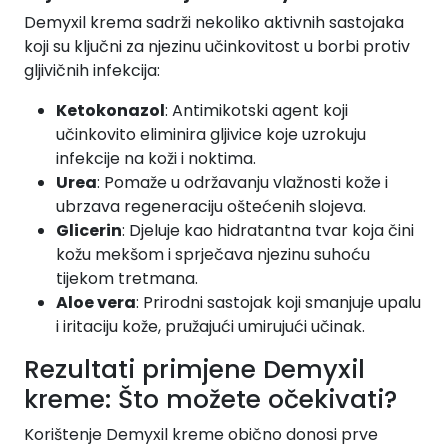
Demyxil krema sadrži nekoliko aktivnih sastojaka
koji su ključni za njezinu učinkovitost u borbi protiv
gljivičnih infekcija:
Ketokonazol
: Antimikotski agent koji
učinkovito eliminira gljivice koje uzrokuju
infekcije na koži i noktima.
Urea
: Pomaže u održavanju vlažnosti kože i
ubrzava regeneraciju oštećenih slojeva.
Glicerin
: Djeluje kao hidratantna tvar koja čini
kožu mekšom i sprječava njezinu suhoću
tijekom tretmana.
Aloe vera
: Prirodni sastojak koji smanjuje upalu
i iritaciju kože, pružajući umirujući učinak.
Rezultati primjene Demyxil
kreme: Što možete očekivati?
Korištenje Demyxil kreme obično donosi prve