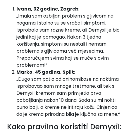
Ivana, 32 godine, Zagreb
:
„Imala sam ozbiljan problem s gljivicom na
nogama i stalno su se vraćali simptomi.
Isprobala sam razne kreme, ali Demyxil je bio
jedini koji je pomogao. Nakon 3 tjedna
korištenja, simptomi su nestali i nemam
problema s gljivicama već mjesecima.
Preporučujem svima koji se muče s ovim
problemom!“
Marko, 45 godina, Split
:
„Dugo sam patio od onihomikoze na noktima.
Isprobavao sam mnoge tretmane, ali tek s
Demyxil kremom sam primijetio prva
poboljšanja nakon 10 dana. Sada su mi nokti
puno bolji, a kreme ne iritiraju kožu. Činjenica
da je krema prirodna bila je ključna za mene.“
Kako pravilno koristiti Demyxil: