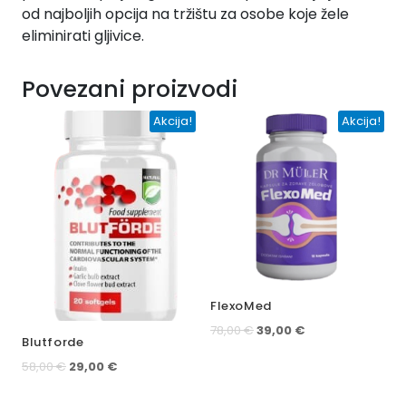
od najboljih opcija na tržištu za osobe koje žele
eliminirati gljivice.
Povezani proizvodi
Akcija!
Akcija!
FlexoMed
Izvorna
Trenutna
78,00
€
39,00
€
Blutforde
cijena
cijena
bila
je:
Izvorna
Trenutna
58,00
€
29,00
€
je:
39,00 €.
cijena
cijena
78,00 €.
bila
je: