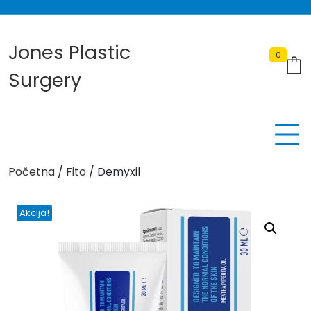
Skip
to
content
Jones Plastic
0
Surgery
Početna
/
Fito
/ Demyxil
Akcija!