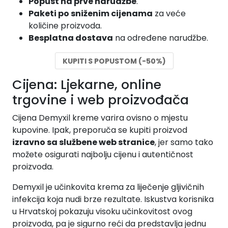
Popust na prve narudžbe
.
Paketi po sniženim cijenama
za veće
količine proizvoda.
Besplatna dostava
na određene narudžbe.
KUPITI S POPUSTOM (-50%)
Cijena: Ljekarne, online
trgovine i web proizvođača
Cijena Demyxil kreme varira ovisno o mjestu
kupovine. Ipak, preporuča se kupiti proizvod
izravno sa službene web stranice
, jer samo tako
možete osigurati najbolju cijenu i autentičnost
proizvoda.
Demyxil je učinkovita krema za liječenje gljivičnih
infekcija koja nudi brze rezultate. Iskustva korisnika
u Hrvatskoj pokazuju visoku učinkovitost ovog
proizvoda, pa je sigurno reći da predstavlja jednu