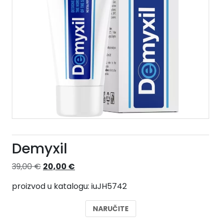
Demyxil
Izvorna
Trenutna
39,00
€
20,00
€
cijena
cijena
proizvod u katalogu: iuJH5742
bila
je:
je:
20,00 €.
NARUČITE
39,00 €.