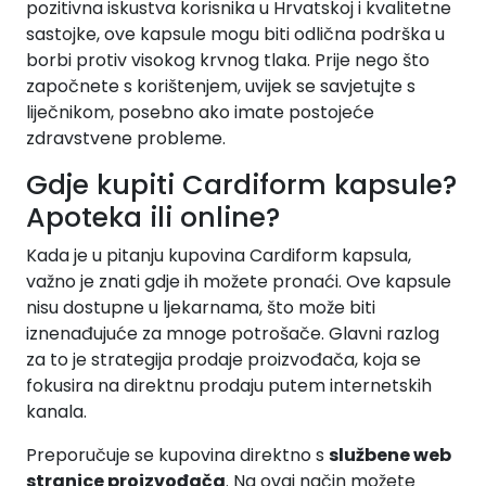
pozitivna iskustva korisnika u Hrvatskoj i kvalitetne
sastojke, ove kapsule mogu biti odlična podrška u
borbi protiv visokog krvnog tlaka. Prije nego što
započnete s korištenjem, uvijek se savjetujte s
liječnikom, posebno ako imate postojeće
zdravstvene probleme.
Gdje kupiti Cardiform kapsule?
Apoteka ili online?
Kada je u pitanju kupovina Cardiform kapsula,
važno je znati gdje ih možete pronaći. Ove kapsule
nisu dostupne u ljekarnama, što može biti
iznenađujuće za mnoge potrošače. Glavni razlog
za to je strategija prodaje proizvođača, koja se
fokusira na direktnu prodaju putem internetskih
kanala.
Preporučuje se kupovina direktno s
službene web
stranice proizvođača
. Na ovaj način možete