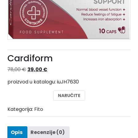
Cardiform
Izvorna
Trenutna
78,00
€
39,00
€
cijena
cijena
proizvod u katalogu: iuJH7630
bila
je:
je:
39,00 €.
NARUČITE
78,00 €.
Kategorija:
Fito
Opis
Recenzije (0)