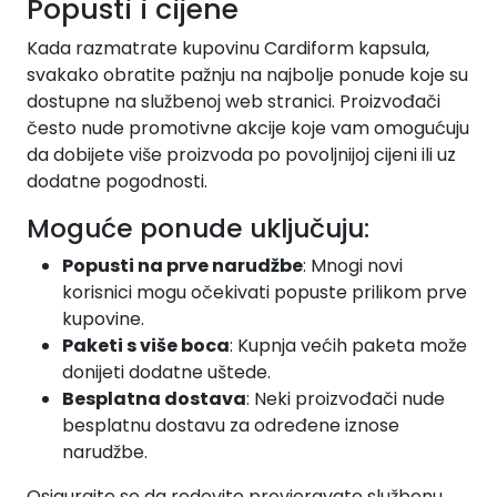
Popusti i cijene
Kada razmatrate kupovinu Cardiform kapsula,
svakako obratite pažnju na najbolje ponude koje su
dostupne na službenoj web stranici. Proizvođači
često nude promotivne akcije koje vam omogućuju
da dobijete više proizvoda po povoljnijoj cijeni ili uz
dodatne pogodnosti.
Moguće ponude uključuju:
Popusti na prve narudžbe
: Mnogi novi
korisnici mogu očekivati popuste prilikom prve
kupovine.
Paketi s više boca
: Kupnja većih paketa može
donijeti dodatne uštede.
Besplatna dostava
: Neki proizvođači nude
besplatnu dostavu za određene iznose
narudžbe.
Osigurajte se da redovito provjeravate službenu