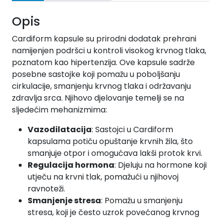
Opis
Cardiform kapsule su prirodni dodatak prehrani
namijenjen podršci u kontroli visokog krvnog tlaka,
poznatom kao hipertenzija. Ove kapsule sadrže
posebne sastojke koji pomažu u poboljšanju
cirkulacije, smanjenju krvnog tlaka i održavanju
zdravlja srca. Njihovo djelovanje temelji se na
sljedećim mehanizmima:
Vazodilatacija
: Sastojci u Cardiform
kapsulama potiču opuštanje krvnih žila, što
smanjuje otpor i omogućava lakši protok krvi.
Regulacija hormona
: Djeluju na hormone koji
utječu na krvni tlak, pomažući u njihovoj
ravnoteži.
Smanjenje stresa
: Pomažu u smanjenju
stresa, koji je često uzrok povećanog krvnog