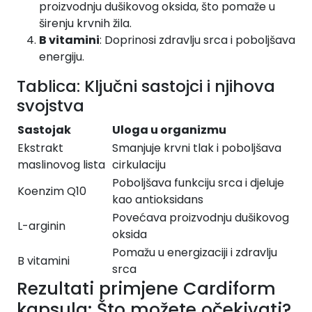
proizvodnju dušikovog oksida, što pomaže u
širenju krvnih žila.
B vitamini
: Doprinosi zdravlju srca i poboljšava
energiju.
Tablica: Ključni sastojci i njihova
svojstva
Sastojak
Uloga u organizmu
Ekstrakt
Smanjuje krvni tlak i poboljšava
maslinovog lista
cirkulaciju
Poboljšava funkciju srca i djeluje
Koenzim Q10
kao antioksidans
Povećava proizvodnju dušikovog
L-arginin
oksida
Pomažu u energizaciji i zdravlju
B vitamini
srca
Rezultati primjene Cardiform
kapsula: Što možete očekivati?