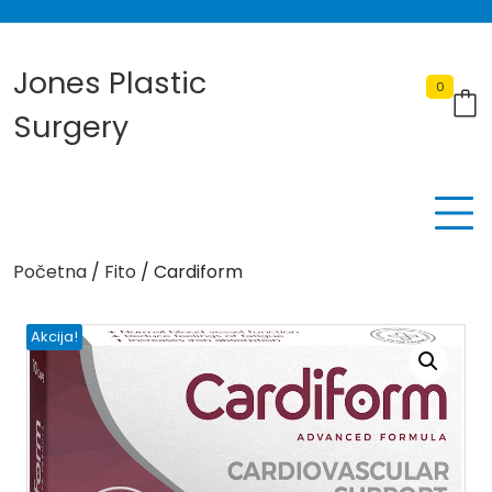
Skip
to
content
Jones Plastic
0
Surgery
Početna
/
Fito
/ Cardiform
Akcija!