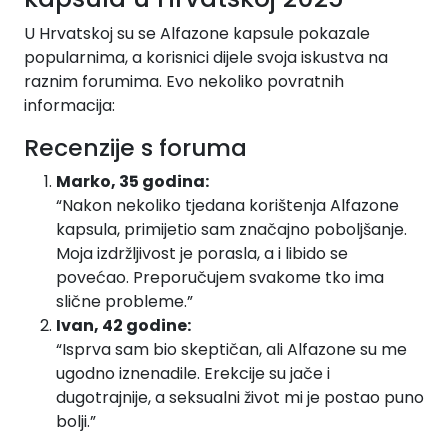
U Hrvatskoj su se Alfazone kapsule pokazale
popularnima, a korisnici dijele svoja iskustva na
raznim forumima. Evo nekoliko povratnih
informacija:
Recenzije s foruma
Marko, 35 godina:
“Nakon nekoliko tjedana korištenja Alfazone
kapsula, primijetio sam značajno poboljšanje.
Moja izdržljivost je porasla, a i libido se
povećao. Preporučujem svakome tko ima
slične probleme.”
Ivan, 42 godine:
“Isprva sam bio skeptičan, ali Alfazone su me
ugodno iznenadile. Erekcije su jače i
dugotrajnije, a seksualni život mi je postao puno
bolji.”