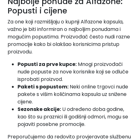
Najbolje ponude za Alfazone:
Popusti i cijene
Za one koji razmišljaju o kupnji Alfazone kapsula,
važno je biti informiran o najboljim ponudama i
mogućim popustima. Proizvođač često nudi razne
promocije kako bi olakšao korisnicima pristup
proizvodu.
Popusti za prve kupce:
Mnogi proizvođači
nude popuste za nove korisnike koji se odluče
isprobati proizvod.
Paketi s popustom:
Neki online trgovci nude
pakete s višim količinama kapsula uz snižene
cijene.
Sezonske akcije:
U određeno doba godine,
kao što su praznici ili godišnji odmori, mogu se
pojaviti posebne promocije.
Preporučujemo da redovito provjeravate službenu