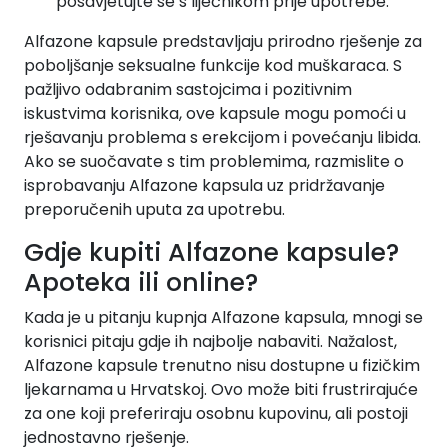
posavjetujte se s liječnikom prije upotrebe.
Alfazone kapsule predstavljaju prirodno rješenje za
poboljšanje seksualne funkcije kod muškaraca. S
pažljivo odabranim sastojcima i pozitivnim
iskustvima korisnika, ove kapsule mogu pomoći u
rješavanju problema s erekcijom i povećanju libida.
Ako se suočavate s tim problemima, razmislite o
isprobavanju Alfazone kapsula uz pridržavanje
preporučenih uputa za upotrebu.
Gdje kupiti Alfazone kapsule?
Apoteka ili online?
Kada je u pitanju kupnja Alfazone kapsula, mnogi se
korisnici pitaju gdje ih najbolje nabaviti. Nažalost,
Alfazone kapsule trenutno nisu dostupne u fizičkim
ljekarnama u Hrvatskoj. Ovo može biti frustrirajuće
za one koji preferiraju osobnu kupovinu, ali postoji
jednostavno rješenje.