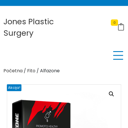
Skip
to
content
Jones Plastic
0
Surgery
Početna
/
Fito
/ Alfazone
Akcija!