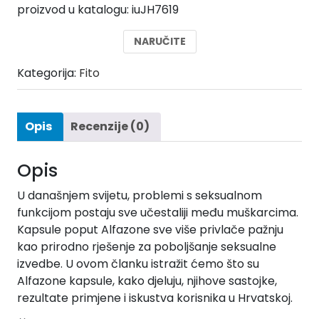
proizvod u katalogu: iuJH7619
bila
je:
je:
39,00 €.
NARUČITE
78,00 €.
Kategorija:
Fito
Opis
Recenzije (0)
Opis
U današnjem svijetu, problemi s seksualnom
funkcijom postaju sve učestaliji među muškarcima.
Kapsule poput Alfazone sve više privlače pažnju
kao prirodno rješenje za poboljšanje seksualne
izvedbe. U ovom članku istražit ćemo što su
Alfazone kapsule, kako djeluju, njihove sastojke,
rezultate primjene i iskustva korisnika u Hrvatskoj.