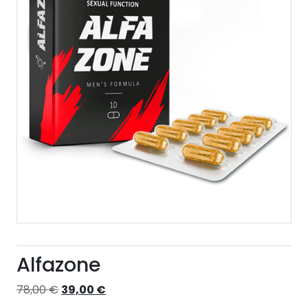
Alfazone
Izvorna
Trenutna
78,00
€
39,00
€
cijena
cijena