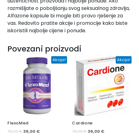
autentičnost proizvoda i najbolje ponude. Ako
razmišljate o poboljšanju svog seksualnog zdravlja,
Alfazone kapsule bi mogle biti pravo rješenje za
vas. Redovito pratite akcije i promocije kako biste
iskoristili najbolje cijene i ponude.
Povezani proizvodi
Akcija!
Akcija!
FlexoMed
Cardione
Izvorna
Trenutna
Izvorna
Trenutna
78,00
€
39,00
€
78,00
€
39,00
€
cijena
cijena
cijena
cijena