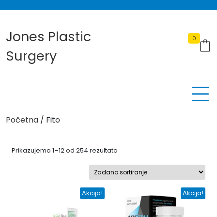
Skip
to
content
Jones Plastic
0
Surgery
Početna
/ Fito
Prikazujemo 1–12 od 254 rezultata
Akcija!
Akcija!