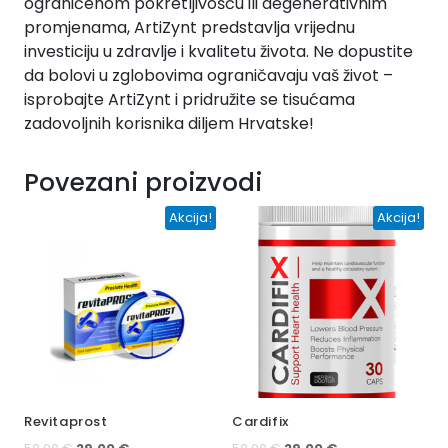
ograničenom pokretljivošću ili degenerativnim
promjenama, ArtiZynt predstavlja vrijednu
investiciju u zdravlje i kvalitetu života. Ne dopustite
da bolovi u zglobovima ograničavaju vaš život –
isprobajte ArtiZynt i pridružite se tisućama
zadovoljnih korisnika diljem Hrvatske!
Povezani proizvodi
Akcija!
Akcija!
Revitaprost
Cardifix
Izvorna
Trenutna
Izvorna
Trenutna