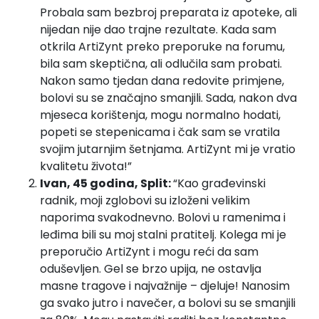
Probala sam bezbroj preparata iz apoteke, ali
nijedan nije dao trajne rezultate. Kada sam
otkrila ArtiZynt preko preporuke na forumu,
bila sam skeptična, ali odlučila sam probati.
Nakon samo tjedan dana redovite primjene,
bolovi su se značajno smanjili. Sada, nakon dva
mjeseca korištenja, mogu normalno hodati,
popeti se stepenicama i čak sam se vratila
svojim jutarnjim šetnjama. ArtiZynt mi je vratio
kvalitetu života!”
Ivan, 45 godina, Split:
“Kao građevinski
radnik, moji zglobovi su izloženi velikim
naporima svakodnevno. Bolovi u ramenima i
leđima bili su moj stalni pratitelj. Kolega mi je
preporučio ArtiZynt i mogu reći da sam
oduševljen. Gel se brzo upija, ne ostavlja
masne tragove i najvažnije – djeluje! Nanosim
ga svako jutro i navečer, a bolovi su se smanjili