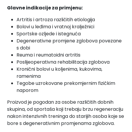
Glavne indikacije za primjenu:
Artritis i artroza različitih etiologija
Bolovi u leđima i vratnoj kralježnici
Sportske ozljede i istegnuća
Degenerativne promjene zglobova povezane
s dobi
Reuma i reumatoidni artritis
Poslijeoperativna rehabilitacija zglobova
Kronični bolovi u koljenima, kukovima,
ramenima
Tegobe uzrokovane prekomjernim fizičkim
naporom
Proizvod je pogodan za osobe različitih dobnih
skupina, od sportaša koji trebaju brzu regeneraciju
nakon intenzivnih treninga do starijih osoba koje se
bore s degenerativnim promjenama zglobova.