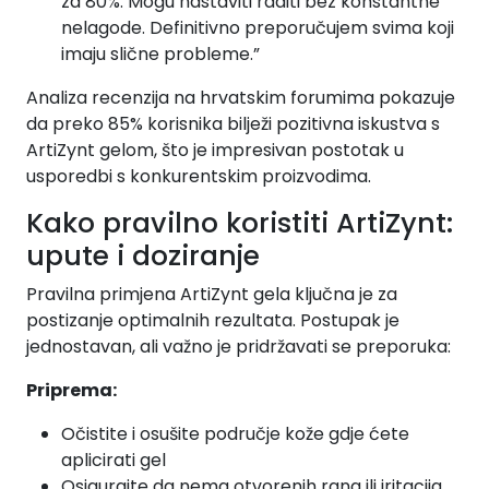
za 80%. Mogu nastaviti raditi bez konstantne
nelagode. Definitivno preporučujem svima koji
imaju slične probleme.”
Analiza recenzija na hrvatskim forumima pokazuje
da preko 85% korisnika bilježi pozitivna iskustva s
ArtiZynt gelom, što je impresivan postotak u
usporedbi s konkurentskim proizvodima.
Kako pravilno koristiti ArtiZynt:
upute i doziranje
Pravilna primjena ArtiZynt gela ključna je za
postizanje optimalnih rezultata. Postupak je
jednostavan, ali važno je pridržavati se preporuka:
Priprema:
Očistite i osušite područje kože gdje ćete
aplicirati gel
Osigurajte da nema otvorenih rana ili iritacija