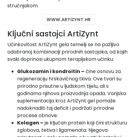
stručnjakom.
WWW.ARTIZYNT.HR
Ključni sastojci ArtiZynt
Učinkovitost ArtiZynt gela temelji se na pažljivo
odabranoj kombinaciji prirodnih sastojaka, od kojih
svaki doprinosi ukupnom terapijskom učinku:
Glukozamin i kondroitin –
čine osnovu za
regeneraciju hrskavičnog tkiva. Ove tvari su
prirodno prisutne u ljudskom tijelu, ali s
godinama njihova proizvodnja opada. Vanjska
suplementacija kroz ArtiZynt gel pomaže
nadoknaditi taj deficit i podržati prirodne
procese obnove.
Kolagen –
je ključan protein koji čini strukturu
zglobova, tetiva i ligamenata. Njegova