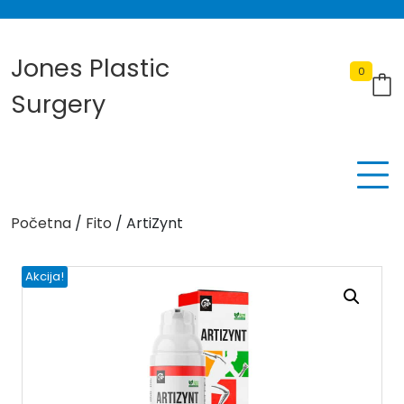
Skip
to
content
Jones Plastic
0
Surgery
Početna
/
Fito
/ ArtiZynt
Akcija!