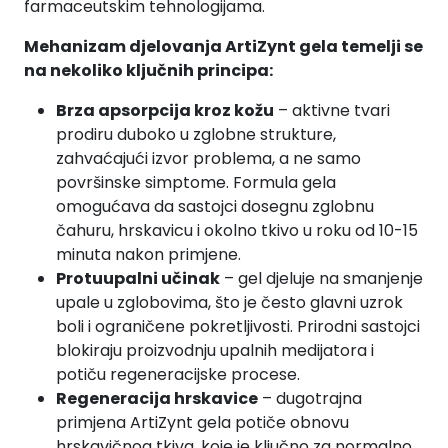
farmaceutskim tehnologijama.
Mehanizam djelovanja ArtiZynt gela temelji se
na nekoliko ključnih principa:
Brza apsorpcija kroz kožu
– aktivne tvari
prodiru duboko u zglobne strukture,
zahvaćajući izvor problema, a ne samo
površinske simptome. Formula gela
omogućava da sastojci dosegnu zglobnu
čahuru, hrskavicu i okolno tkivo u roku od 10-15
minuta nakon primjene.
Protuupalni učinak
– gel djeluje na smanjenje
upale u zglobovima, što je često glavni uzrok
boli i ograničene pokretljivosti. Prirodni sastojci
blokiraju proizvodnju upalnih medijatora i
potiču regeneracijske procese.
Regeneracija hrskavice
– dugotrajna
primjena ArtiZynt gela potiče obnovu
hrskavičnog tkiva, koje je ključno za normalno