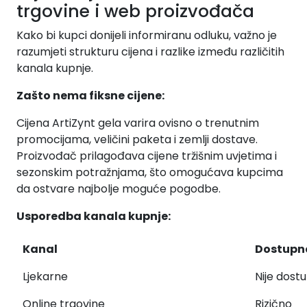
trgovine i web proizvođača
Kako bi kupci donijeli informiranu odluku, važno je
razumjeti strukturu cijena i razlike između različitih
kanala kupnje.
Zašto nema fiksne cijene:
Cijena ArtiZynt gela varira ovisno o trenutnim
promocijama, veličini paketa i zemlji dostave.
Proizvođač prilagođava cijene tržišnim uvjetima i
sezonskim potražnjama, što omogućava kupcima
da ostvare najbolje moguće pogodbe.
Usporedba kanala kupnje:
Kanal
Dostupn
Ljekarne
Nije dost
Online trgovine
Rizično