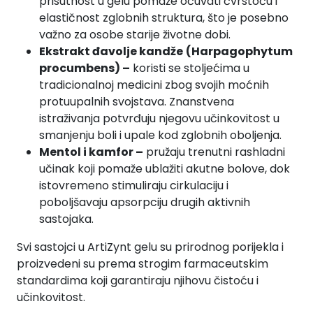
prisutnost u gelu pomaže očuvati čvrstoću i
elastičnost zglobnih struktura, što je posebno
važno za osobe starije životne dobi.
Ekstrakt đavolje kandže
(Harpagophytum
procumbens) –
koristi se stoljećima u
tradicionalnoj medicini zbog svojih moćnih
protuupalnih svojstava. Znanstvena
istraživanja potvrđuju njegovu učinkovitost u
smanjenju boli i upale kod zglobnih oboljenja.
Mentol i kamfor –
pružaju trenutni rashladni
učinak koji pomaže ublažiti akutne bolove, dok
istovremeno stimuliraju cirkulaciju i
poboljšavaju apsorpciju drugih aktivnih
sastojaka.
Svi sastojci u ArtiZynt gelu su prirodnog porijekla i
proizvedeni su prema strogim farmaceutskim
standardima koji garantiraju njihovu čistoću i
učinkovitost.