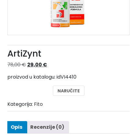
ArtiZynt
Izvorna
Trenutna
78,00
€
29,00
€
cijena
cijena
proizvod u katalogu: idVI4410
bila
je:
je:
29,00 €.
NARUČITE
78,00 €.
Kategorija:
Fito
Opis
Recenzije (0)