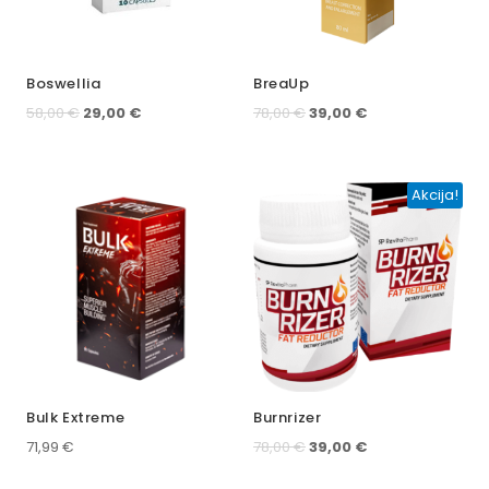
Boswellia
BreaUp
Izvorna
Trenutna
Izvorna
Trenutna
58,00
€
29,00
€
78,00
€
39,00
€
cijena
cijena
cijena
cijena
bila
je:
bila
je:
je:
29,00 €.
je:
39,00 €.
58,00 €.
78,00 €.
Akcija!
Bulk Extreme
Burnrizer
Izvorna
Trenutna
71,99
€
78,00
€
39,00
€
cijena
cijena
bila
je: