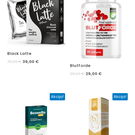
Black Latte
Izvorna
Trenutna
78,00
€
39,00
€
Blutforde
cijena
cijena
bila
je:
Izvorna
Trenutna
58,00
€
29,00
€
je:
39,00 €.
cijena
cijena
78,00 €.
bila
je:
je:
29,00 €.
58,00 €.
Akcija!
Akcija!