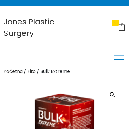
Skip
to
content
Jones Plastic
0
Surgery
Početna
/
Fito
/ Bulk Extreme