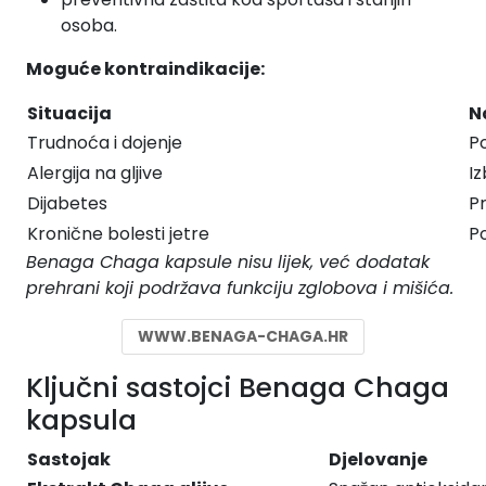
osoba.
Moguće kontraindikacije:
Situacija
N
Trudnoća i dojenje
Po
Alergija na gljive
I
Dijabetes
Pr
Kronične bolesti jetre
Po
Benaga Chaga kapsule nisu lijek, već dodatak
prehrani koji podržava funkciju zglobova i mišića.
WWW.BENAGA-CHAGA.HR
Ključni sastojci Benaga Chaga
kapsula
Sastojak
Djelovanje