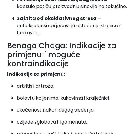
kapsule potiču proizvodnju sinovijalne tekućine.
Zaštita od oksidativnog stresa
–
antioksidansi sprječavaju oštećenje stanica i
hrskavice.
Benaga Chaga: Indikacije za
primjenu i moguće
kontraindikacije
Indikacije za primjenu:
artritis i artroza,
bolovi u koljenima, kukovima i kralježnici,
ukočenost nakon dugog sjedenja,
ozljede zglobova i ligamenata,
preventivna zaštita kod sportaša i starijih