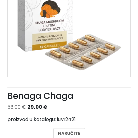
Benaga Chaga
Izvorna
Trenutna
58,00
€
29,00
€
cijena
cijena
proizvod u katalogu: iuVI2421
bila
je:
je:
29,00 €.
NARUČITE
58,00 €.