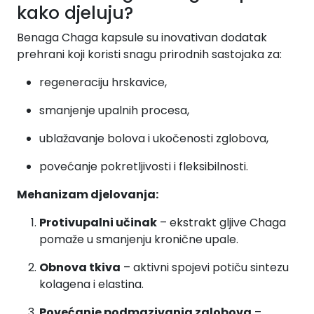
kako djeluju?
Benaga Chaga kapsule su inovativan dodatak
prehrani koji koristi snagu prirodnih sastojaka za:
regeneraciju hrskavice,
smanjenje upalnih procesa,
ublažavanje bolova i ukočenosti zglobova,
povećanje pokretljivosti i fleksibilnosti.
Mehanizam djelovanja:
Protivupalni učinak
– ekstrakt gljive Chaga
pomaže u smanjenju kronične upale.
Obnova tkiva
– aktivni spojevi potiču sintezu
kolagena i elastina.
Povećanje podmazivanja zglobova
–