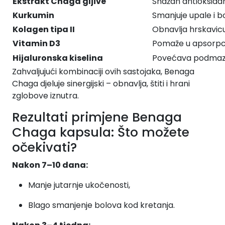
Ekstrakt Chaga gljive
Snažan antioksidan
Kurkumin
Smanjuje upale i 
Kolagen tipa II
Obnavlja hrskavic
Vitamin D3
Pomaže u apsorpciji
Hijaluronska kiselina
Povećava podmaziv
Zahvaljujući kombinaciji ovih sastojaka, Benaga
Chaga djeluje sinergijski – obnavlja, štiti i hrani
zglobove iznutra.
Rezultati primjene Benaga
Chaga kapsula: Što možete
očekivati?
Nakon 7–10 dana:
Manje jutarnje ukočenosti,
Blago smanjenje bolova kod kretanja.