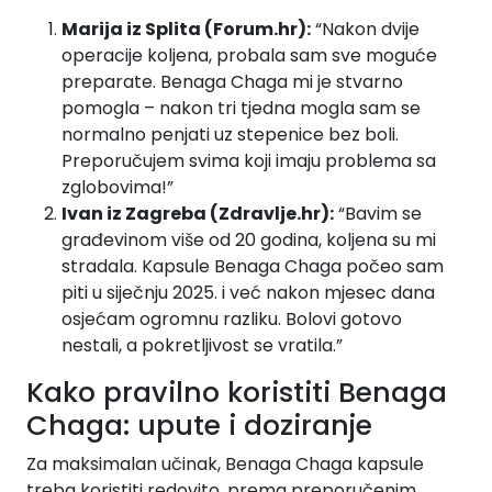
Marija iz Splita (Forum.hr):
“Nakon dvije
operacije koljena, probala sam sve moguće
preparate. Benaga Chaga mi je stvarno
pomogla – nakon tri tjedna mogla sam se
normalno penjati uz stepenice bez boli.
Preporučujem svima koji imaju problema sa
zglobovima!”
Ivan iz Zagreba (Zdravlje.hr):
“Bavim se
građevinom više od 20 godina, koljena su mi
stradala. Kapsule Benaga Chaga počeo sam
piti u siječnju 2025. i već nakon mjesec dana
osjećam ogromnu razliku. Bolovi gotovo
nestali, a pokretljivost se vratila.”
Kako pravilno koristiti Benaga
Chaga: upute i doziranje
Za maksimalan učinak, Benaga Chaga kapsule
treba koristiti redovito, prema preporučenim