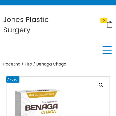
Skip
to
content
Jones Plastic
0
Surgery
Početna
/
Fito
/ Benaga Chaga
Akcija!