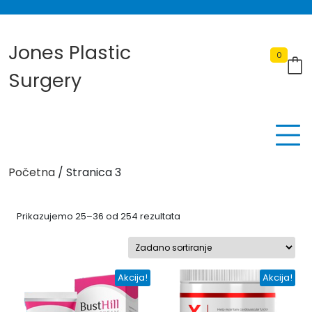
Skip
to
content
Jones Plastic
0
Surgery
Početna
/ Stranica 3
Prikazujemo 25–36 od 254 rezultata
Akcija!
Akcija!