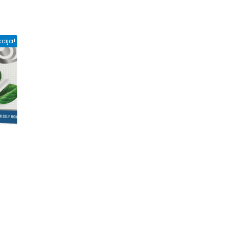
tna
€.
cija!
tna
€.