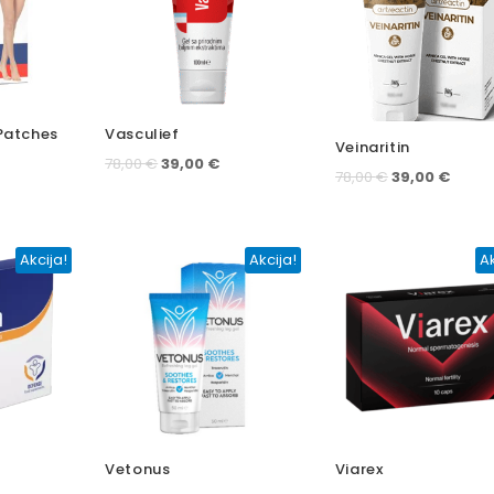
Patches
Vasculief
Veinaritin
renutna
Izvorna
Trenutna
78,00
€
39,00
€
Izvorna
Trenu
78,00
€
39,00
€
ijena
cijena
cijena
cijena
cijena
e:
bila
je:
bila
je:
0,00 €.
je:
39,00 €.
je:
39,00 
78,00 €.
78,00 €.
Akcija!
Akcija!
Ak
Vetonus
Viarex