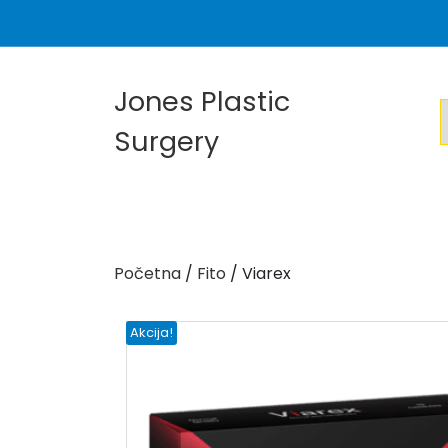
Skip
to
content
Jones Plastic
Surgery
Početna
/
Fito
/ Viarex
Akcija!