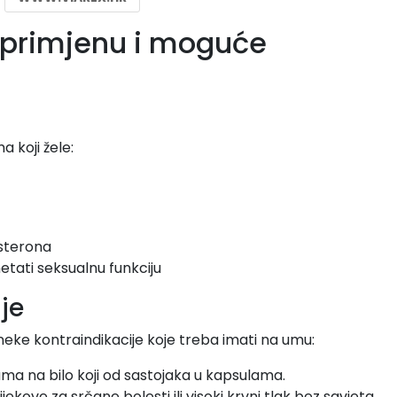
a primjenu i moguće
 koji žele:
osterona
etati seksualnu funkciju
je
 neke kontraindikacije koje treba imati na umu:
ama na bilo koji od sastojaka u kapsulama.
jekove za srčane bolesti ili visoki krvni tlak bez savjeta