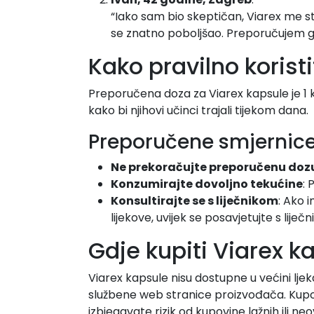
“Iako sam bio skeptičan, Viarex me st
se znatno poboljšao. Preporučujem ga
Kako pravilno koristi
Preporučena doza za Viarex kapsule je 1 k
kako bi njihovi učinci trajali tijekom dana.
Preporučene smjernice
Ne prekoračujte preporučenu doz
Konzumirajte dovoljno tekućine
: 
Konsultirajte se s liječnikom
: Ako 
lijekove, uvijek se posavjetujte s lije
Gdje kupiti Viarex k
Viarex kapsule nisu dostupne u većini ljeka
službene web stranice proizvođača. Kupov
izbjegavate rizik od kupovine lažnih ili neo