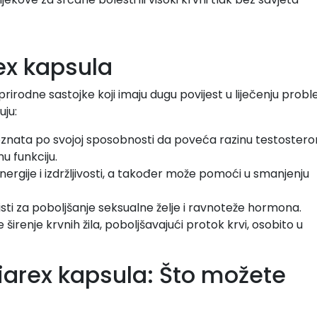
rex kapsula
prirodne sastojke koji imaju dugu povijest u liječenju prob
uju:
poznata po svojoj sposobnosti da poveća razinu testostero
nu funkciju.
nergije i izdržljivosti, a također može pomoći u smanjenju
sti za poboljšanje seksualne želje i ravnoteže hormona.
širenje krvnih žila, poboljšavajući protok krvi, osobito u
Viarex kapsula: Što možete