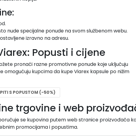
ine:
od.
esto nude specijalne ponude na svom službenom webu.
dostavljene izravno na adresu.
iarex: Popusti i cijene
ožete pronaći razne promotivne ponude koje uključuju
je omogućuju kupcima da kupe Viarex kapsule po nižim
PITI S POPUSTOM (-50%)
line trgovine i web proizvođ
preporučuje se kupovina putem web stranice proizvođača k
 posebnim promocijama i popustima.