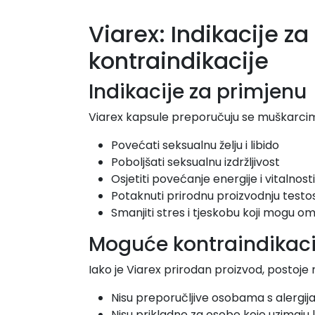
Viarex: Indikacije z
kontraindikacije
Indikacije za primjenu
Viarex kapsule preporučuju se muškarcima
Povećati seksualnu želju i libido
Poboljšati seksualnu izdržljivost
Osjetiti povećanje energije i vitalnosti
Potaknuti prirodnu proizvodnju test
Smanjiti stres i tjeskobu koji mogu om
Moguće kontraindikaci
Iako je Viarex prirodan proizvod, postoje
Nisu preporučljive osobama s alergij
Nisu prikladne za osobe koje uzimaju li