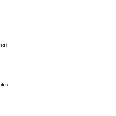
sa i
alnu