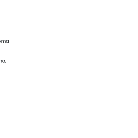
lema
na,