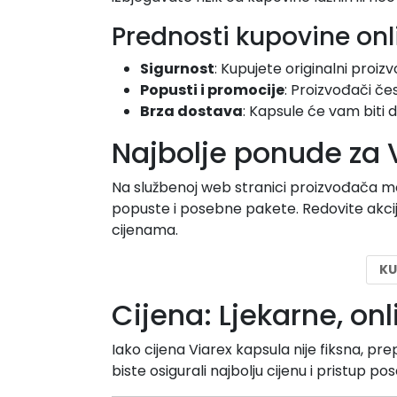
Prednosti kupovine onl
Sigurnost
: Kupujete originalni proizv
Popusti i promocije
: Proizvođači č
Brza dostava
: Kapsule će vam biti 
Najbolje ponude za V
Na službenoj web stranici proizvođača m
popuste i posebne pakete. Redovite akci
cijenama.
KU
Cijena: Ljekarne, on
Iako cijena Viarex kapsula nije fiksna, 
biste osigurali najbolju cijenu i pristup