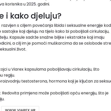
a korisnika u 2025. godini.
e i kako djeluju?
 razvijen s ciljem povećanja libida i seksualne energije kod
stojke koji djeluju na tijelo kako bi poboljšali cirkulaciju,
elju. Kapsule sadrže snažne biljke i ekstrakte koji imaju
dicini, a cilj im je pomoći muškarcima da se oslobode stre
eksualni život.
stojci u Viarex kapsulama poboljšavaju cirkulaciju, što
 regiju.
proizvodnju testosterona, hormona koji je ključan za seksu
t
: Redovita primjena može poboljšati opću energiju, što je
ju.
WWW.VIAREX.HR