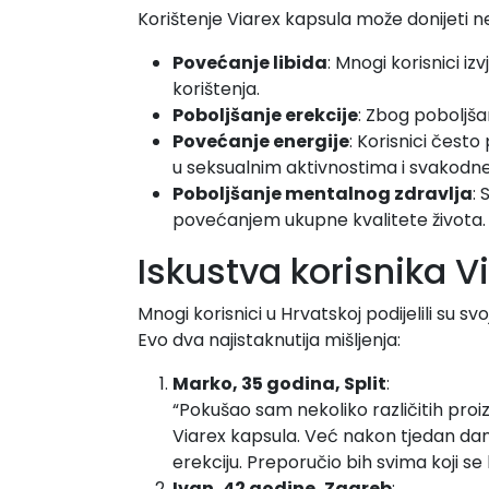
Korištenje Viarex kapsula može donijeti ne
Povećanje libida
: Mnogi korisnici iz
korištenja.
Poboljšanje erekcije
: Zbog poboljšan
Povećanje energije
: Korisnici često
u seksualnim aktivnostima i svakod
Poboljšanje mentalnog zdravlja
:
povećanjem ukupne kvalitete života.
Iskustva korisnika V
Mnogi korisnici u Hrvatskoj podijelili su 
Evo dva najistaknutija mišljenja:
Marko, 35 godina, Split
:
“Pokušao sam nekoliko različitih proiz
Viarex kapsula. Već nakon tjedan dan
erekciju. Preporučio bih svima koji s
Ivan, 42 godine, Zagreb
: