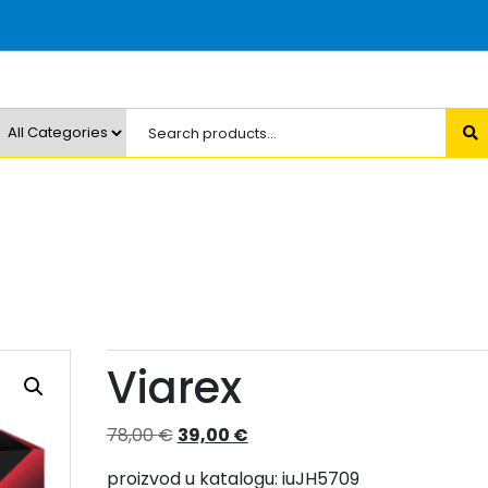
Viarex
Izvorna
Trenutna
78,00
€
39,00
€
cijena
cijena
proizvod u katalogu: iuJH5709
bila
je: