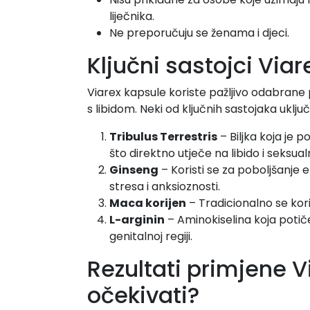
liječnika.
Ne preporučuju se ženama i djeci.
Ključni sastojci Via
Viarex kapsule koriste pažljivo odabrane 
s libidom. Neki od ključnih sastojaka uključ
Tribulus Terrestris
– Biljka koja je 
što direktno utječe na libido i seksual
Ginseng
– Koristi se za poboljšanje e
stresa i anksioznosti.
Maca korijen
– Tradicionalno se kori
L-arginin
– Aminokiselina koja potiče 
genitalnoj regiji.
Rezultati primjene 
očekivati?