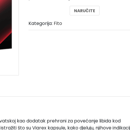
je:
39,00 €.
NARUČITE
78,00 €.
Kategorija:
Fito
vatskoj kao dodatak prehrani za povećanje libida kod
ražiti što su Viarex kapsule, kako djeluju, njihove indikacij