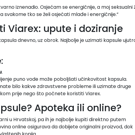
varno iznenadio. Osjećam se energičnije, a moj seksualni 
 svakome tko se želi osjećati mlađe i energičnije.”
ti Viarex: upute i doziranje
apsula dnevno, uz obrok. Najbolje je uzimati kapsule ujutr
:
u
.
Pijenje puno vode može poboljšati učinkovitost kapsula.
imate bilo kakve zdravstvene probleme ili uzimate druge
čnikom prije nego što počnete koristiti Viarex.
apsule? Apoteka ili online?
rni u Hrvatskoj, pa ih je najbolje kupiti direktno putem
ina online osigurava da dobijete originalni proizvod, dok
vlaštenih kopija.