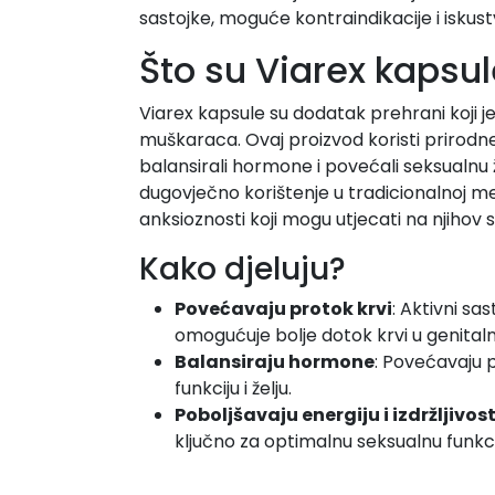
sastojke, moguće kontraindikacije i iskustv
Što su Viarex kapsul
Viarex kapsule su dodatak prehrani koji je
muškaraca. Ovaj proizvod koristi prirodne sa
balansirali hormone i povećali seksualnu ž
dugovječno korištenje u tradicionalnoj me
anksioznosti koji mogu utjecati na njihov s
Kako djeluju?
Povećavaju protok krvi
: Aktivni sa
omogućuje bolje dotok krvi u genitalnu
Balansiraju hormone
: Povećavaju 
funkciju i želju.
Poboljšavaju energiju i izdržljivos
ključno za optimalnu seksualnu funkci