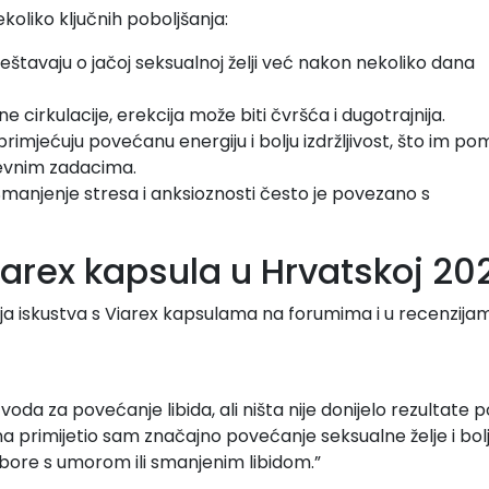
koliko ključnih poboljšanja:
vještavaju o jačoj seksualnoj želji već nakon nekoliko dana
e cirkulacije, erekcija može biti čvršća i dugotrajnija.
 primjećuju povećanu energiju i bolju izdržljivost, što im p
nevnim zadacima.
 Smanjenje stresa i anksioznosti često je povezano s
iarex kapsula u Hrvatskoj 20
svoja iskustva s Viarex kapsulama na forumima i u recenzija
voda za povećanje libida, ali ništa nije donijelo rezultate 
a primijetio sam značajno povećanje seksualne želje i bol
e bore s umorom ili smanjenim libidom.”