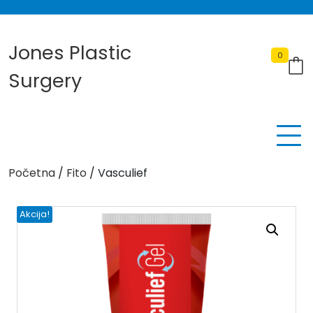
Skip
to
content
Jones Plastic
0
Surgery
Početna
/
Fito
/ Vasculief
Akcija!