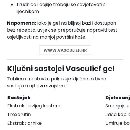
Trudnice i dojilje trebaju se savjetovati s
liječnikom
Napomena:
Iako je gel na biljnoj bazi i dostupan
bez recepta, uvijek se preporučuje napraviti test
osjetljivosti na manjoj površini kože.
WWW.VASCULIEF.HR
Ključni sastojci Vasculief gel
Tablica u nastavku prikazuje ključne aktivne
sastojke i njihova svojstva:
Sastojak
Djelovan
Ekstrakt divljeg kestena
Smanjuje u
Troxerutin
Jača kapil
Ekstrakt arnike
Umiruje bol