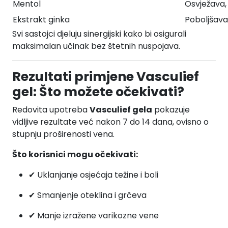
Mentol
Osvježava,
Ekstrakt ginka
Poboljšava 
Svi sastojci djeluju sinergijski kako bi osigurali
maksimalan učinak bez štetnih nuspojava.
Rezultati primjene Vasculief
gel: Što možete očekivati?
Redovita upotreba
Vasculief gela
pokazuje
vidljive rezultate već nakon 7 do 14 dana, ovisno o
stupnju proširenosti vena.
Što korisnici mogu očekivati:
✔ Uklanjanje osjećaja težine i boli
✔ Smanjenje oteklina i grčeva
✔ Manje izražene varikozne vene