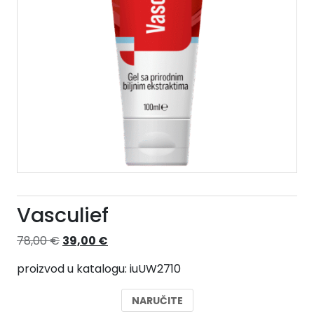
Vasculief
Izvorna
Trenutna
78,00
€
39,00
€
cijena
cijena
proizvod u katalogu: iuUW2710
bila
je:
je:
39,00 €.
NARUČITE
78,00 €.