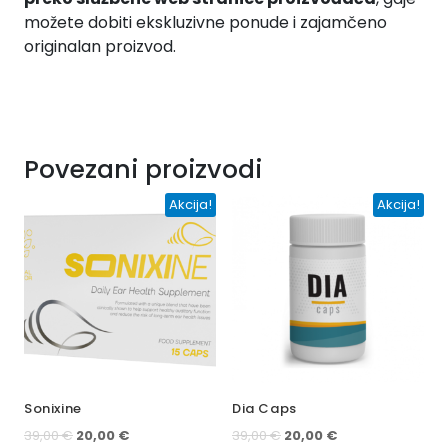
možete dobiti ekskluzivne ponude i zajamčeno
originalan proizvod.
Povezani proizvodi
Akcija!
Akcija!
Sonixine
Dia Caps
Izvorna
Trenutna
Izvorna
Trenutna
39,00
€
20,00
€
39,00
€
20,00
€