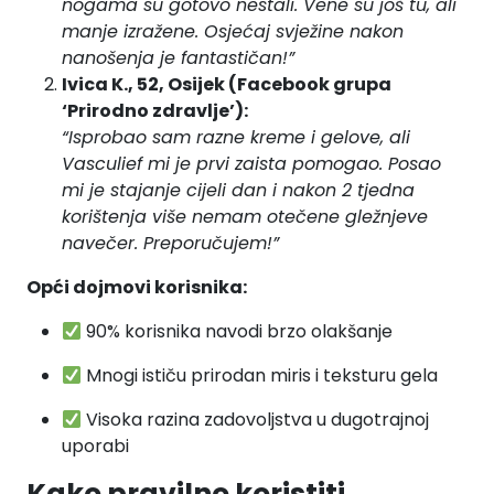
nogama su gotovo nestali. Vene su još tu, ali
manje izražene. Osjećaj svježine nakon
nanošenja je fantastičan!”
Ivica K., 52, Osijek (Facebook grupa
‘Prirodno zdravlje’):
“Isprobao sam razne kreme i gelove, ali
Vasculief mi je prvi zaista pomogao. Posao
mi je stajanje cijeli dan i nakon 2 tjedna
korištenja više nemam otečene gležnjeve
navečer. Preporučujem!”
Opći dojmovi korisnika:
90% korisnika navodi brzo olakšanje
Mnogi ističu prirodan miris i teksturu gela
Visoka razina zadovoljstva u dugotrajnoj
uporabi
Kako pravilno koristiti