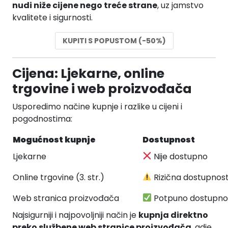
nudi niže cijene nego treće strane
, uz jamstvo
kvalitete i sigurnosti.
KUPITI S POPUSTOM (-50%)
Cijena: Ljekarne, online
trgovine i web proizvođača
Usporedimo načine kupnje i razlike u cijeni i
pogodnostima:
Mogućnost kupnje
Dostupnost
Ljekarne
Nije dostupno
Online trgovine (3. str.)
Rizična dostupnos
Web stranica proizvođača
Potpuno dostupn
Najsigurniji i najpovoljniji način je
kupnja direktno
preko službene web stranice proizvođača
, gdje