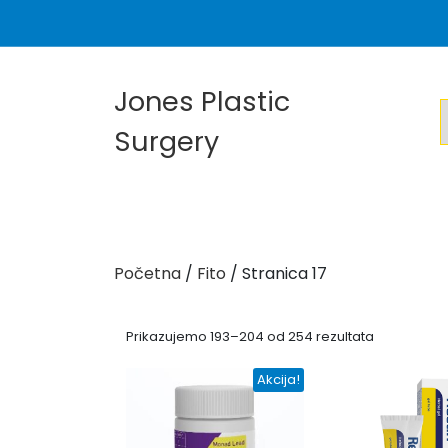
Skip
to
content
Jones Plastic
Surgery
Početna
/
Fito
/ Stranica 17
Prikazujemo 193–204 od 254 rezultata
Akcija!