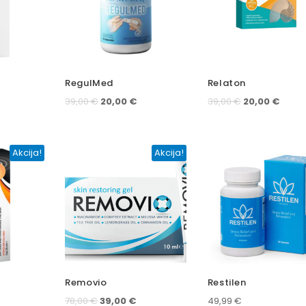
RegulMed
Relaton
renutna
Izvorna
Trenutna
Izvorna
Trenu
39,00
€
20,00
€
39,00
€
20,00
€
ijena
cijena
cijena
cijena
cijena
e:
bila
je:
bila
je:
0,00 €.
je:
20,00 €.
je:
20,00 
39,00 €.
39,00 €.
Akcija!
Akcija!
Removio
Restilen
renutna
Izvorna
Trenutna
78,00
€
39,00
€
49,99
€