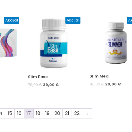
ijena
cijena
cijena
e:
bila
je:
0,00 €.
je:
39,00 €.
78,00 €.
Akcija!
Akcija!
Ak
Slim Med
Slim Ease
renutna
Izvorna
Trenu
40,00
€
20,00
€
Izvorna
Trenutna
78,00
€
39,00
€
ijena
cijena
cijen
cijena
cijena
e:
bila
je:
bila
je:
0,00 €.
je:
20,00 
je:
39,00 €.
40,00 €.
78,00 €.
14
15
16
17
18
19
20
21
22
→