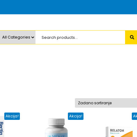
Akcija!
Akcija!
Ak