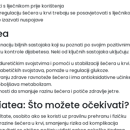
ti s liječnikom prije korištenja
egulaciju šećera u krvi trebaju se posavjetovati s liječni
e izazvati nuspojave
ea
aciju biljnih sastojaka koji su poznati po svojim pozitivnim
 kontrole dijabetesa. Neki od ključnih sastojaka uključuju:
iuretičkim svojstvima i pomoći u stabilizaciji šećera u krvi.
abetičkih svojstava, pomaže u regulaciji glukoze.
nju zdrave ravnoteže šećera i ima antioksidativne učinke
poboljšava metabolizam.
sti da smanjuje razinu šećera i potiče zdravlje jetre.
iatea: Što možete očekivati?
tate, osobito ako se koristi uz pravilnu prehranu i fizičku
 razine šećera u krvi, smanjenju rizika od komplikacija