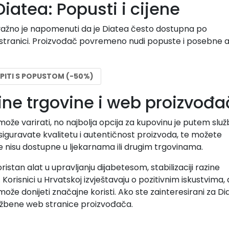
iatea: Popusti i cijene
važno je napomenuti da je Diatea često dostupna po
tranici. Proizvođač povremeno nudi popuste i posebne a
PITI S POPUSTOM (-50%)
line trgovine i web proizvođ
ože varirati, no najbolja opcija za kupovinu je putem slu
siguravate kvalitetu i autentičnost proizvoda, te možete
je nisu dostupne u ljekarnama ili drugim trgovinama.
koristan alat u upravljanju dijabetesom, stabilizaciji razine
 Korisnici u Hrvatskoj izvještavaju o pozitivnim iskustvima, 
može donijeti značajne koristi. Ako ste zainteresirani za Di
lužbene web stranice proizvođača.