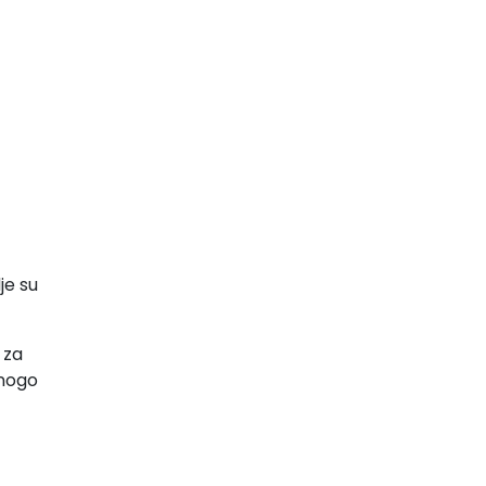
je su
 za
mnogo