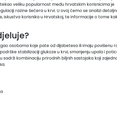
 stekao veliku popularnost među hrvatskim korisnicima je
gulaciji razine šećera u krvi. U ovoj ćemo se analizi detalj
e, iskustva korisnika u Hrvatskoj, te informacije o tome kak
djeluje?
mogao osobama koje pate od dijabetesa ili imaju povišenu r
 podrške stabilizaciji glukoze u krvi, smanjenju upala i poti
u sadrži kombinaciju prirodnih biljnih sastojaka koji zajedn
sa.
ma