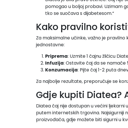
pomogao u boljoj probavi. Uzimam g
tko se suočava s dijabetesom.“
Kako pravilno koristi
Za maksimalne učinke, važno je pravilno ko
jednostavne:
Priprema
: Uzmite 1 čajnu žličicu Di
Infuzija
: Ostavite čaj da se namače 
Konzumacija
: Pijte čaj 1-2 puta dn
Za najbolje rezultate, preporučuje se konz
Gdje kupiti Diatea? A
Diatea čaj nije dostupan u većini ljekarni 
putem internetskih trgovina. Najsigurniji
proizvođača, gdje možete biti sigurni u k