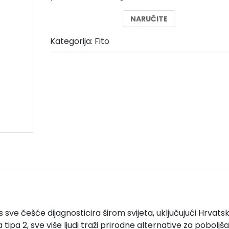
je:
39,00 €.
NARUČITE
78,00 €.
Kategorija:
Fito
 sve češće dijagnosticira širom svijeta, uključujući Hrvatsk
ipa 2, sve više ljudi traži prirodne alternative za poboljš