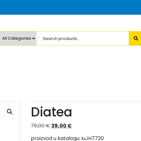
Diatea
Izvorna
Trenutna
78,00
€
39,00
€
cijena
cijena
proizvod u katalogu: iuJH7720
bila
je: