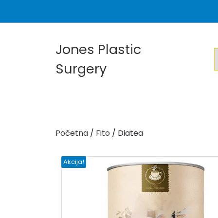
Skip
to
content
Jones Plastic
Surgery
Početna
/
Fito
/ Diatea
Akcija!