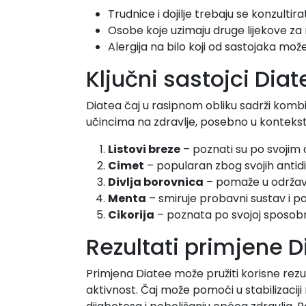
Trudnice i dojilje trebaju se konzultira
Osobe koje uzimaju druge lijekove za r
Alergija na bilo koji od sastojaka mož
Ključni sastojci Diat
Diatea čaj u rasipnom obliku sadrži kombin
učincima na zdravlje, posebno u kontekstu
Listovi breze
– poznati su po svojim d
Cimet
– popularan zbog svojih antidi
Divlja borovnica
– pomaže u održava
Menta
– smiruje probavni sustav i 
Cikorija
– poznata po svojoj sposobno
Rezultati primjene D
Primjena Diatee može pružiti korisne rezul
aktivnost. Čaj može pomoći u stabilizaciji