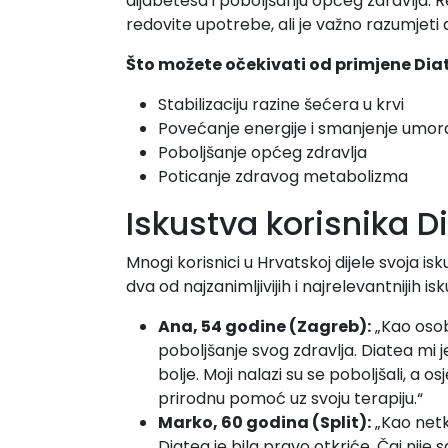
dijabetesa i poboljšanju općeg zdravlja. R
redovite upotrebe, ali je važno razumjeti 
Što možete očekivati od primjene Dia
Stabilizaciju razine šećera u krvi
Povećanje energije i smanjenje umor
Poboljšanje općeg zdravlja
Poticanje zdravog metabolizma
Iskustva korisnika D
Mnogi korisnici u Hrvatskoj dijele svoja i
dva od najzanimljivijih i najrelevantnijih is
Ana, 54 godine (Zagreb):
„Kao osob
poboljšanje svog zdravlja. Diatea mi 
bolje. Moji nalazi su se poboljšali, a
prirodnu pomoć uz svoju terapiju.“
Marko, 60 godina (Split):
„Kao netk
Diatea je bila pravo otkriće. Čaj nije