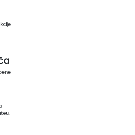
kcije
ača
žbene
a
ateu,