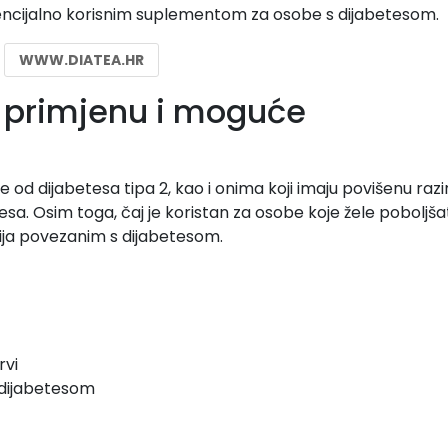
tencijalno korisnim suplementom za osobe s dijabetesom.
WWW.DIATEA.HR
za primjenu i moguće
d dijabetesa tipa 2, kao i onima koji imaju povišenu razi
etesa. Osim toga, čaj je koristan za osobe koje žele poboljša
acija povezanim s dijabetesom.
rvi
 dijabetesom