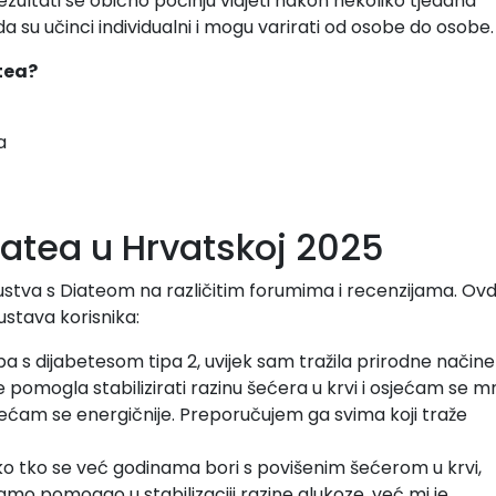
ezultati se obično počinju vidjeti nakon nekoliko tjedana
da su učinci individualni i mogu varirati od osobe do osobe.
tea?
a
iatea u Hrvatskoj 2025
skustva s Diateom na različitim forumima i recenzijama. Ovd
kustava korisnika:
a s dijabetesom tipa 2, uvijek sam tražila prirodne načine
je pomogla stabilizirati razinu šećera u krvi i osjećam se 
 osjećam se energičnije. Preporučujem ga svima koji traže
o tko se već godinama bori s povišenim šećerom u krvi,
 samo pomogao u stabilizaciji razine glukoze, već mi je