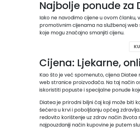
Najbolje ponude za D
Iako ne navodimo cijene u ovom članku, 
promotivnim cijenama na službenoj web s
koje mogu značajno smanjiti cijenu.
KU
Cijena: Ljekarne, on
Kao što je već spomenuto, cijena Diatee m
web stranice proizvođača. Na taj način o
iskoristiti popuste i specijalne ponude ko
Diatea je prirodni biljni čaj koji može biti 
šećera u krvi i poboljšanju općeg zdravlja.
redovito korištenje uz zdrav način života 
najpouzdaniji način kupovine je putem s