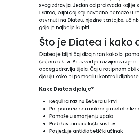
svog zdravlja. Jedan od proizvoda koji je
Diatea, biljni čaj koji navodno pomaže u re
osvrnuti na Diateu, njezine sastojke, učink
gdje je najbolje kupiti.
Što je Diatea i kako 
Diatea je biljni čaj dizajniran kako bi po
šećera u krvi. Proizvod je razvijen s ciljem
općeg zdravlja tijela. Čaj u rasipnom oblik
djeluju kako bi pomogli u kontroli dijabete
Kako Diatea djeluje?
Regulira razinu šećera u krvi
Potpomaže normalizaciji metaboliz
Pomaže u smanjenju upala
Podržava imunološki sustav
Posjeduje antidiabetički učinak