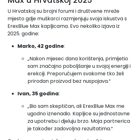
Max u Hrvatskoj 2025
U Hrvatskoj su brojni forumi i društvene mreže
mjesto gdje muškarci razmjenjuju svoja iskustva s
ErexBlue Max kapljicama. Evo nekoliko izjava iz
2025. godine:
Marko, 42 godine
:
„Nakon mjesec dana korištenja, primijetio
sam značajno poboljšanje u svojoj energiji i
erekciji. Preporučujem svakome tko želi
prirodan proizvod bez nuspojava.“
Ivan, 35 godina
:
„Bio sam skeptičan, ali ErexBlue Max me
ugodno iznenadio. Kapljice su jednostavne
za upotrebu i djeluju brzo. Moja partnerica
je također zadovoljna rezultatima.“