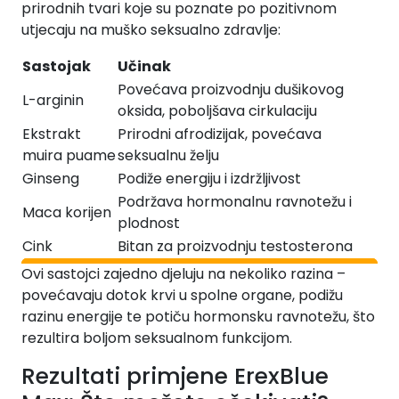
prirodnih tvari koje su poznate po pozitivnom
utjecaju na muško seksualno zdravlje:
Sastojak
Učinak
Povećava proizvodnju dušikovog
L-arginin
oksida, poboljšava cirkulaciju
Ekstrakt
Prirodni afrodizijak, povećava
muira puame
seksualnu želju
Ginseng
Podiže energiju i izdržljivost
Podržava hormonalnu ravnotežu i
Maca korijen
plodnost
Cink
Bitan za proizvodnju testosterona
Ovi sastojci zajedno djeluju na nekoliko razina –
povećavaju dotok krvi u spolne organe, podižu
razinu energije te potiču hormonsku ravnotežu, što
rezultira boljom seksualnom funkcijom.
Rezultati primjene ErexBlue