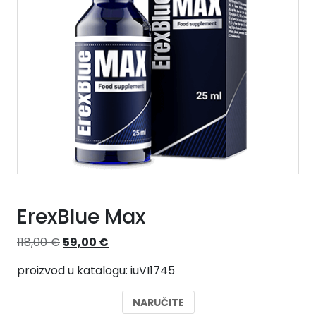
ErexBlue Max
Izvorna
Trenutna
118,00
€
59,00
€
cijena
cijena
proizvod u katalogu: iuVI1745
bila
je:
je:
59,00 €.
NARUČITE
118,00 €.