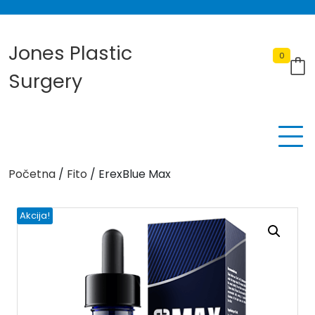
Skip
to
content
Jones Plastic
0
Surgery
Početna
/
Fito
/ ErexBlue Max
Akcija!