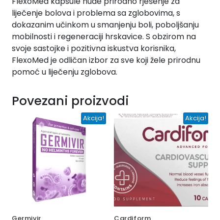
FlexoMed kapsule nude prirodno rješenje za
liječenje bolova i problema sa zglobovima, s
dokazanim učinkom u smanjenju boli, poboljšanju
mobilnosti i regeneraciji hrskavice. S obzirom na
svoje sastojke i pozitivna iskustva korisnika,
FlexoMed je odličan izbor za sve koji žele prirodnu
pomoć u liječenju zglobova.
Povezani proizvodi
Akcija!
Akcija!
Germivir
Cardiform