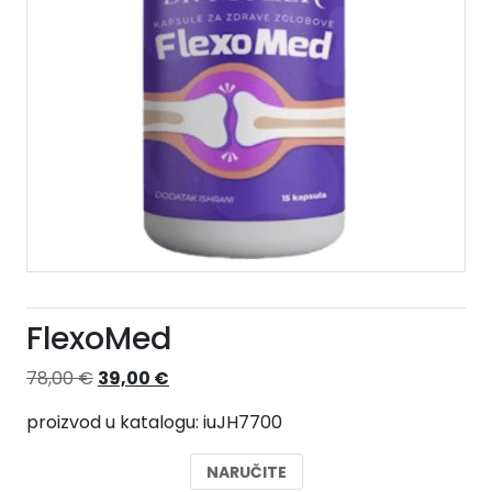
FlexoMed
Izvorna
Trenutna
78,00
€
39,00
€
cijena
cijena
proizvod u katalogu: iuJH7700
bila
je:
je:
39,00 €.
NARUČITE
78,00 €.