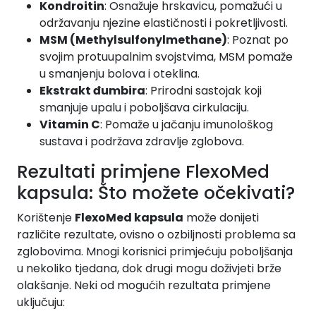
Kondroitin
: Osnažuje hrskavicu, pomažući u
održavanju njezine elastičnosti i pokretljivosti.
MSM (Methylsulfonylmethane)
: Poznat po
svojim protuupalnim svojstvima, MSM pomaže
u smanjenju bolova i oteklina.
Ekstrakt đumbira
: Prirodni sastojak koji
smanjuje upalu i poboljšava cirkulaciju.
Vitamin C
: Pomaže u jačanju imunološkog
sustava i podržava zdravlje zglobova.
Rezultati primjene FlexoMed
kapsula: Što možete očekivati?
Korištenje
FlexoMed kapsula
može donijeti
različite rezultate, ovisno o ozbiljnosti problema sa
zglobovima. Mnogi korisnici primjećuju poboljšanja
u nekoliko tjedana, dok drugi mogu doživjeti brže
olakšanje. Neki od mogućih rezultata primjene
uključuju: