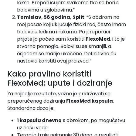
lakše. Preporučujem svakome tko se bori s
bolovima u zglobovima.”
Tomislav, 56 godina, Split
: “S obzirom na
moj posao koji uključuje fizički rad, često imam
bolove u leđima i rukama. Po preporuci
prijatelja počeo sam koristiti
FlexoMed
, i to je
stvarno pomoglo. Bolovi su se smanjili, a
osjećam se manje ukočeno. Definitivno ću
nastaviti koristiti ovaj proizvod.”
Kako pravilno koristiti
FlexoMed: upute i doziranje
Za najbolje rezultate, važno je pridržavati se
preporučenog doziranja
FlexoMed kapsula
.
Standardna doza je:
1 kapsula dnevno
s obrokom, po mogućstvu
uz čašu vode.
Terapija traje najmanje 30 dana, a rezultati