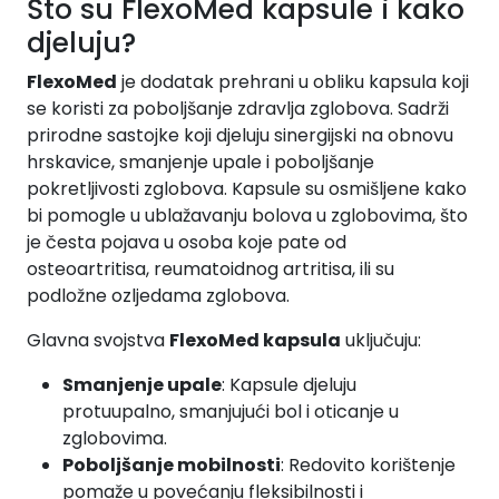
Što su FlexoMed kapsule i kako
djeluju?
FlexoMed
je dodatak prehrani u obliku kapsula koji
se koristi za poboljšanje zdravlja zglobova. Sadrži
prirodne sastojke koji djeluju sinergijski na obnovu
hrskavice, smanjenje upale i poboljšanje
pokretljivosti zglobova. Kapsule su osmišljene kako
bi pomogle u ublažavanju bolova u zglobovima, što
je česta pojava u osoba koje pate od
osteoartritisa, reumatoidnog artritisa, ili su
podložne ozljedama zglobova.
Glavna svojstva
FlexoMed kapsula
uključuju:
Smanjenje upale
: Kapsule djeluju
protuupalno, smanjujući bol i oticanje u
zglobovima.
Poboljšanje mobilnosti
: Redovito korištenje
pomaže u povećanju fleksibilnosti i