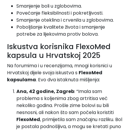
Smanjenje boli u zglobovima.
Povećanje fleksibilnosti i pokretljivosti.
Smanjenje oteklina i crvenila u zglobovima.
Poboljšanje kvalitete života i smanjenje
potrebe za lijekovima protiv bolova.
Iskustva korisnika FlexoMed
kapsula u Hrvatskoj 2025
Na forumima i u recenzijama, mnogi korisnici u
Hrvatskoj dijele svoja iskustva s
FlexoMed
kapsulama
. Evo dva istaknuta mišljenja:
Ana, 42 godine, Zagreb
: “Imala sam
problema s koljenima zbog artritisa već
nekoliko godina. Prošle zime bolovi su bili
nesnosni, ali nakon što sam počela koristiti
FlexoMed
, primijetila sam značajnu razliku. Bol
je postala podnošljiva, a mogu se kretati puno