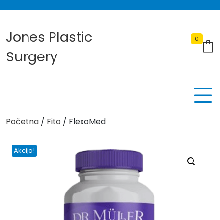
Skip
to
content
Jones Plastic
0
Surgery
Početna
/
Fito
/ FlexoMed
Akcija!