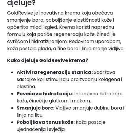
djeluje?
GoldRevive je inovativna krema koja obećava
smanjenje bora, poboljšanje elastičnosti kože i
općenito mlađi izgled. Krema koristi naprednu
formulu koja potiče regeneraciju kože, čineći je
čvršćom i hidratiziranijom. Redovitom uporabom,
koža postaje glađa, a fine bore i linije manje vidljive.
Kako djeluje GoldRevive krema?
Aktivira regeneraciju stanica:
Sadržava
sastojke koji stimuliraju proizvodnju kolagena i
elastina.
Povećava hidrataciju:
Intenzivno hidratizira
kožu, čineći je glatkom i mekom.
Smanjuje bore:
Vidljivo smanjuje dubinu bora i
linija na licu.
Poboljšava tonus kože:
Koža postaje
ujednačenija i svježija.