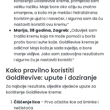
korištenja GoldRevive kreme, primijetila sam
veliku razliku. Moje bore oko očiju su znatno
smanjene, a koža mi je mekša i hidratizirana.
Koristim je ujutro i navečer, i sigurna sam da ću
nastaviti koristiti ovu kremu.“
Marija, 38 godina, Zagreb:
„Oduvijek sam
tražila kremu koja mi može pomoći u borbi
protiv bora i suhe kože. GoldRevive krema je
odlična! Moja koža je sada svježija, a bore
manje vidljive. Jako sam zadovoljna rezultatom
i sigurno ću je nastaviti koristiti.“
Kako pravilno koristiti
GoldRevive: upute i doziranje
Za najbolje rezultate, slijedite sljedeće upute za
korištenje GoldRevive kreme:
Čišćenje lica
– Prvo očistite lice od šminke i
nečistoća.