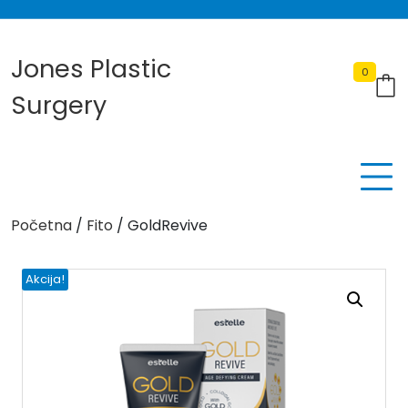
Skip
to
content
Jones Plastic
0
Surgery
Početna
/
Fito
/ GoldRevive
Akcija!