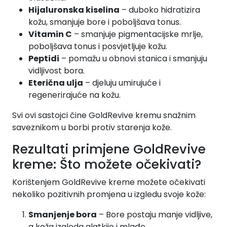
Hijaluronska kiselina
– duboko hidratizira
kožu, smanjuje bore i poboljšava tonus.
Vitamin C
– smanjuje pigmentacijske mrlje,
poboljšava tonus i posvjetljuje kožu.
Peptidi
– pomažu u obnovi stanica i smanjuju
vidljivost bora.
Eterična ulja
– djeluju umirujuće i
regenerirajuće na kožu.
Svi ovi sastojci čine GoldRevive kremu snažnim
saveznikom u borbi protiv starenja kože.
Rezultati primjene GoldRevive
kreme: Što možete očekivati?
Korištenjem GoldRevive kreme možete očekivati
nekoliko pozitivnih promjena u izgledu svoje kože:
Smanjenje bora
– Bore postaju manje vidljive,
a koža izgleda glatkije i mlađe.