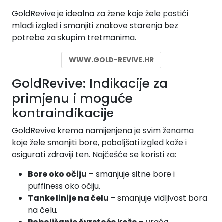
GoldRevive je idealna za žene koje žele postići
mlađi izgled i smanjiti znakove starenja bez
potrebe za skupim tretmanima.
WWW.GOLD-REVIVE.HR
GoldRevive: Indikacije za
primjenu i moguće
kontraindikacije
GoldRevive krema namijenjena je svim ženama
koje žele smanjiti bore, poboljšati izgled kože i
osigurati zdraviji ten. Najčešće se koristi za:
Bore oko očiju
– smanjuje sitne bore i
puffiness oko očiju.
Tanke linije na čelu
– smanjuje vidljivost bora
na čelu.
Poboljšanje čvrstoće kože
– vraća