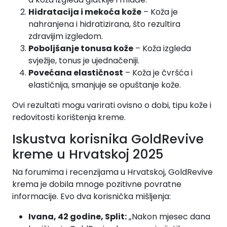
Hidratacija i mekoća kože
– Koža je
nahranjena i hidratizirana, što rezultira
zdravijim izgledom.
Poboljšanje tonusa kože
– Koža izgleda
svježije, tonus je ujednačeniji.
Povećana elastičnost
– Koža je čvršća i
elastičnija, smanjuje se opuštanje kože.
Ovi rezultati mogu varirati ovisno o dobi, tipu kože i
redovitosti korištenja kreme.
Iskustva korisnika GoldRevive
kreme u Hrvatskoj 2025
Na forumima i recenzijama u Hrvatskoj, GoldRevive
krema je dobila mnoge pozitivne povratne
informacije. Evo dva korisnička mišljenja:
Ivana, 42 godine, Split:
„Nakon mjesec dana