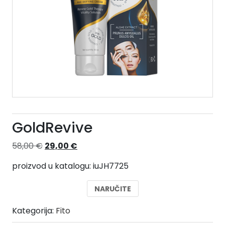
GoldRevive
Izvorna
Trenutna
58,00
€
29,00
€
cijena
cijena
proizvod u katalogu: iuJH7725
bila
je:
je:
29,00 €.
NARUČITE
58,00 €.
Kategorija:
Fito