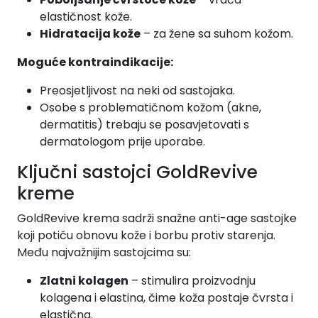
elastičnost kože.
Hidratacija kože
– za žene sa suhom kožom.
Moguće kontraindikacije:
Preosjetljivost na neki od sastojaka.
Osobe s problematičnom kožom (akne,
dermatitis) trebaju se posavjetovati s
dermatologom prije uporabe.
Ključni sastojci GoldRevive
kreme
GoldRevive krema sadrži snažne anti-age sastojke
koji potiču obnovu kože i borbu protiv starenja.
Među najvažnijim sastojcima su:
Zlatni kolagen
– stimulira proizvodnju
kolagena i elastina, čime koža postaje čvrsta i
elastična.