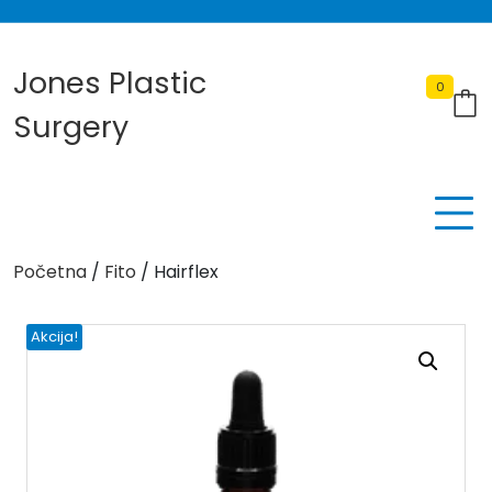
Skip
to
content
Jones Plastic
0
Surgery
Početna
/
Fito
/ Hairflex
Akcija!