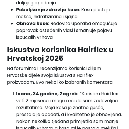
daljnjeg opadanja.
Poboljšanje zdravlja kose:
Kosa postaje
mekša, hidratizirana i sjajna.
Obnova kose:
Redovita uporaba omogućuje
popravak oštećenih vlasi i smanjuje pojavu
ispucalih vrhova.
Iskustva korisnika Hairflex u
Hrvatskoj 2025
Na forumima i recenzijama korisnici diljem
Hrvatske dijele svoja iskustva s Hairflex
proizvodom. Evo nekoliko izabranih komentara:
Ivana, 34 godine, Zagreb:
“Koristim Hairflex
već 2 mjeseca i mogu reći da sam zadovoljna
rezultatima. Moja kosa je znatno gušća,
prestala je opadati, a i kvalitetno je obnovljena.
Nakon nekoliko tjedana primijetila sam manje
ispucalih vrhova, a kosa mi je postala mekša i