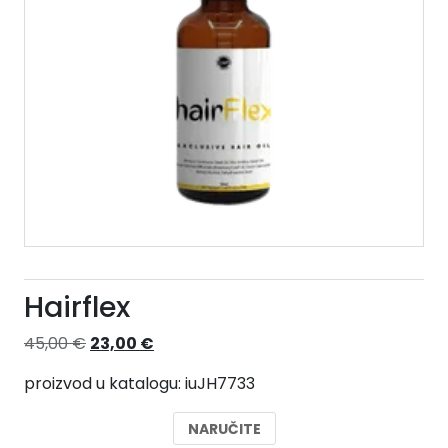
Hairflex
Izvorna
Trenutna
45,00
€
23,00
€
cijena
cijena
proizvod u katalogu: iuJH7733
bila
je:
je:
23,00 €.
NARUČITE
45,00 €.