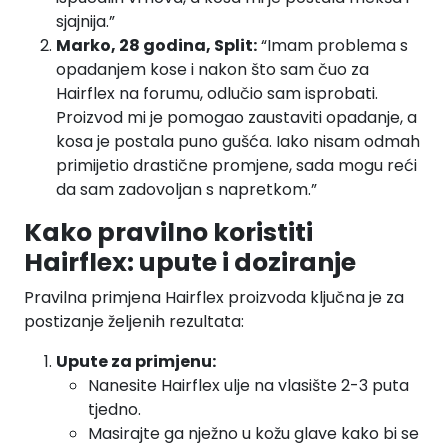
sjajnija.”
Marko, 28 godina, Split:
“Imam problema s
opadanjem kose i nakon što sam čuo za
Hairflex na forumu, odlučio sam isprobati.
Proizvod mi je pomogao zaustaviti opadanje, a
kosa je postala puno gušća. Iako nisam odmah
primijetio drastične promjene, sada mogu reći
da sam zadovoljan s napretkom.”
Kako pravilno koristiti
Hairflex: upute i doziranje
Pravilna primjena Hairflex proizvoda ključna je za
postizanje željenih rezultata:
Upute za primjenu:
Nanesite Hairflex ulje na vlasište 2-3 puta
tjedno.
Masirajte ga nježno u kožu glave kako bi se