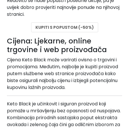
Redovito se nude popusti i posebne akcije, pa je
uvijek dobro provjeriti najnovije ponude na njihovoj
stranici.
KUPITI S POPUSTOM (-50%)
Cijena: Ljekarne, online
trgovine i web proizvođača
Cijena Keto Black može varirati ovisno o trgovini i
promocijama. Međutim, najbolje je kupiti proizvod
putem službene web stranice proizvođača kako
biste osigurali najbolju cijenu i izbjegli potencijalnu
kupovinu lažnih proizvoda.
Keto Black je učinkovit i siguran proizvod koji
pomaže u mršavljenju bez opasnosti od nuspojava.
Kombinacija prirodnih sastojaka poput ekstrakta
avokada i zelenog čaja čini ga odličnim izborom za