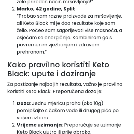
žele prirodan način mršavljenja!”
Marko, 42 godine, Split
“Probao sam razne proizvode za mršavljenje,
ali Keto Black mi je dao rezultate koje sam
želio. Počeo sam sagorijevati više masnoća, a
osjećam se energičnije. Kombiniram ga s
povremenim vježbanjem i zdravom
prehranom.”
Kako pravilno koristiti Keto
Black: upute i doziranje
Za postizanje najboljih rezultata, važno je pravilno
koristiti Keto Black. Preporučena doza je:
Doza
: Jednu mjericu praha (oko 10g)
pomiješajte s čašom vode ili drugog pića po
vašem izboru.
Vrijeme uzimanja
: Preporučuje se uzimanje
Keto Black ujutro ili prije obroka.