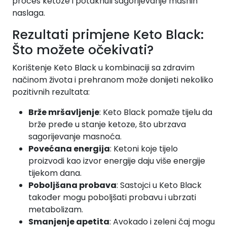
proces ketoze i potaknuli sagorijevanje masnih
naslaga.
Rezultati primjene Keto Black:
Što možete očekivati?
Korištenje Keto Black u kombinaciji sa zdravim
načinom života i prehranom može donijeti nekoliko
pozitivnih rezultata:
Brže mršavljenje
: Keto Black pomaže tijelu da
brže pređe u stanje ketoze, što ubrzava
sagorijevanje masnoća.
Povećana energija
: Ketoni koje tijelo
proizvodi kao izvor energije daju više energije
tijekom dana.
Poboljšana probava
: Sastojci u Keto Black
također mogu poboljšati probavu i ubrzati
metabolizam.
Smanjenje apetita
: Avokado i zeleni čaj mogu