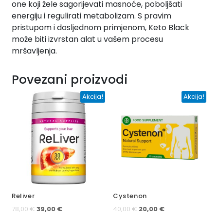
one koji žele sagorijevati masnoće, poboljšati
energiju i regulirati metabolizam. S pravim
pristupom i dosljednom primjenom, Keto Black
može biti izvrstan alat u vašem procesu
mršavljenja.
Povezani proizvodi
Akcija!
Akcija!
Reliver
Cystenon
Izvorna
Trenutna
Izvorna
Trenutna
78,00
€
39,00
€
40,00
€
20,00
€
cijena
cijena
cijena
cijena