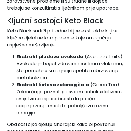
zdravstvene probleme ili su trudne ili dojeće,
trebaju se konzultirati s liječnikom prije upotrebe.
Ključni sastojci Keto Black
Keto Black sadrži prirodne biljne ekstrakte koji su
ključno djelatne komponente koje omogućuju
uspješno mršavljenje:
Ekstrakt plodova avokada
(Avocado fruits):
Avokado je bogat zdravim mastima i vlaknima,
što pomaže u smanjenju apetita i ubrzavanju
metabolizma.
Ekstrakt listova zelenog čaja
(Green Tea):
Zeleni čaj je poznat po svojim antioksidativnim
svojstvima i sposobnosti da potiče
sagorijevanje masti te poboljšava razinu
energije.
Oba sastojka djeluju sinergijski kako bi pokrenuli