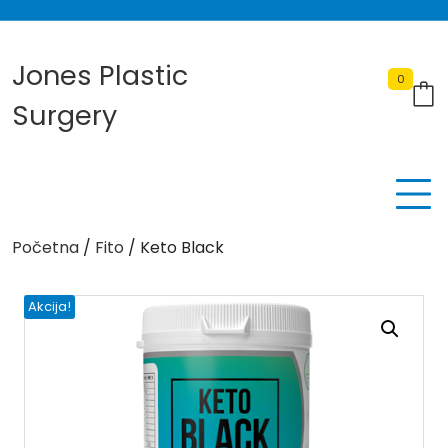
Skip
to
content
Jones Plastic
0
Surgery
Početna
/
Fito
/ Keto Black
Akcija!