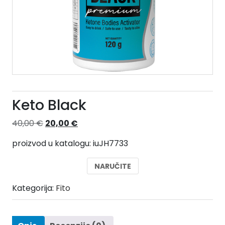
Keto Black
Izvorna
Trenutna
40,00
€
20,00
€
cijena
cijena
proizvod u katalogu: iuJH7733
bila
je:
je:
20,00 €.
NARUČITE
40,00 €.
Kategorija:
Fito