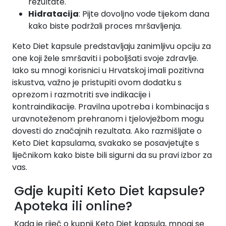
rezultate.
Hidratacija
: Pijte dovoljno vode tijekom dana
kako biste podržali proces mršavljenja.
Keto Diet kapsule predstavljaju zanimljivu opciju za
one koji žele smršaviti i poboljšati svoje zdravlje.
Iako su mnogi korisnici u Hrvatskoj imali pozitivna
iskustva, važno je pristupiti ovom dodatku s
oprezom i razmotriti sve indikacije i
kontraindikacije. Pravilna upotreba i kombinacija s
uravnoteženom prehranom i tjelovježbom mogu
dovesti do značajnih rezultata. Ako razmišljate o
Keto Diet kapsulama, svakako se posavjetujte s
liječnikom kako biste bili sigurni da su pravi izbor za
vas.
Gdje kupiti Keto Diet kapsule?
Apoteka ili online?
Kada je riječ o kupnji Keto Diet kapsula, mnogi se