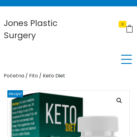
Skip
to
content
Jones Plastic
0
Surgery
Početna
/
Fito
/ Keto Diet
Akcija!