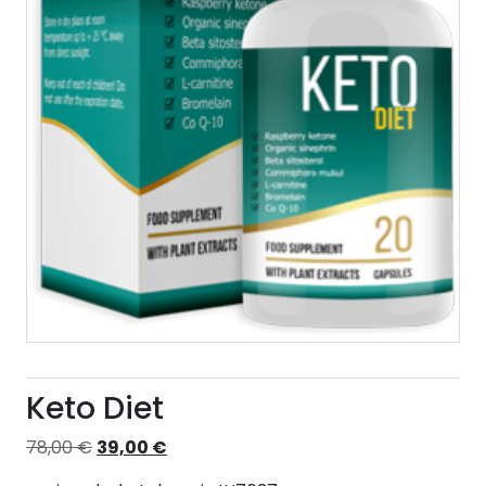
Keto Diet
Izvorna
Trenutna
78,00
€
39,00
€
cijena
cijena