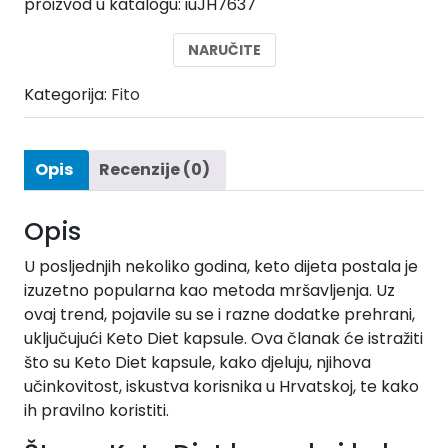
proizvod u katalogu: iuJH7637
bila
je:
je:
39,00 €.
NARUČITE
78,00 €.
Kategorija:
Fito
Opis
Recenzije (0)
Opis
U posljednjih nekoliko godina, keto dijeta postala je
izuzetno popularna kao metoda mršavljenja. Uz
ovaj trend, pojavile su se i razne dodatke prehrani,
uključujući Keto Diet kapsule. Ova članak će istražiti
što su Keto Diet kapsule, kako djeluju, njihova
učinkovitost, iskustva korisnika u Hrvatskoj, te kako
ih pravilno koristiti.