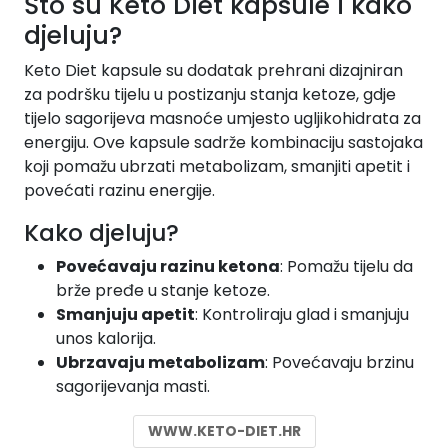
Što su Keto Diet kapsule i kako
djeluju?
Keto Diet kapsule su dodatak prehrani dizajniran
za podršku tijelu u postizanju stanja ketoze, gdje
tijelo sagorijeva masnoće umjesto ugljikohidrata za
energiju. Ove kapsule sadrže kombinaciju sastojaka
koji pomažu ubrzati metabolizam, smanjiti apetit i
povećati razinu energije.
Kako djeluju?
Povećavaju razinu ketona
: Pomažu tijelu da
brže pređe u stanje ketoze.
Smanjuju apetit
: Kontroliraju glad i smanjuju
unos kalorija.
Ubrzavaju metabolizam
: Povećavaju brzinu
sagorijevanja masti.
WWW.KETO-DIET.HR