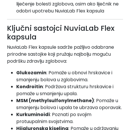
liječenje bolesti zglobova, osim ako liječnik ne
odobri upotrebu NuviaLab Flex kapsula
Ključni sastojci NuviaLab Flex
kapsula
NuviaLab Flex kapsule sadrže pažljivo odabrane
prirodne sastojke koji pružaju najbolju moguću
podršku zdravlju zglobova:
Glukozamin
: Pomaže u obnovi hrskavice i
smanjenju bolova u zglobovima.
Kondroitin
: Podržava strukturu hrskavice i
pomaže u smanjenju upala.
MSM (methylsulfonylmethane)
: Pomaže u
smanjenju bolova i upala te ubrzava oporavak.
Kurkuminoidi
: Poznati po svojim
protuupalnim svojstvima.
Hijaluronska kiselina
: Pomaže u održavanju