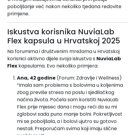
poboljšanje već nakon nekoliko tjedana redovite
primjene.
Iskustva korisnika NuviaLab
Flex kapsula u Hrvatskoj 2025
Na forumima i društvenim mrežama u Hrvatskoj
korisnici aktivno dijele svoja iskustva s
NuviaLab
Flex
kapsulama. Evo nekoliko primjera:
Ana, 42 godine
(Forum: Zdravlje i Wellness)
“Imala sam problema s bolovima u koljenima
zbog previše stresa na poslu i sjedilačkog
načina života. Počela sam koristiti NuviaLab
Flex prije mjesec dana i mogu reći da su mi
zglobovi sada puno manje bolni. Pokretljivost
mi se poboljšala, a i bolovi ujutro su gotovo
nestali. Preporučam svima koji imaju slične