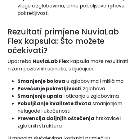
vlage u zglobovima, čime poboljšava njihovu
pokretljivost.
Rezultati primjene NuviaLab
Flex kapsula: Što možete
očekivati?
Upotreba
NuviaLab Flex
kapsula može rezultirati
nizom pozitivnih učinaka, uključujući:
Smanjenje bolova
u zglobovima i mišićima
Povećanje pokretljivosti
zglobova
Smanjenje upala
i oticanja u zglobovima
Poboljšanje kvalitete života
smanjenjem
nelagode i ukočenosti
Prevencija daljnjih oštećenja
hrskavice i
zglobnih struktura
U mnogim slučajevima, korisnici primjećuju