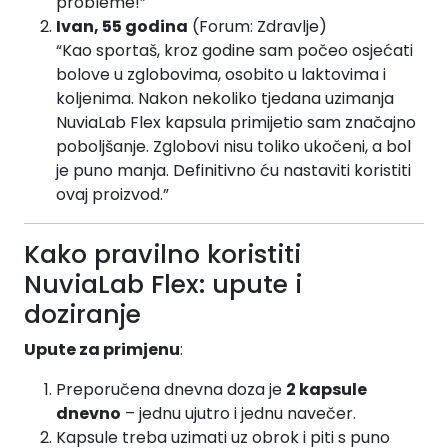
probleme!”
Ivan, 55 godina
(Forum: Zdravlje)
“Kao sportaš, kroz godine sam počeo osjećati
bolove u zglobovima, osobito u laktovima i
koljenima. Nakon nekoliko tjedana uzimanja
NuviaLab Flex kapsula primijetio sam značajno
poboljšanje. Zglobovi nisu toliko ukočeni, a bol
je puno manja. Definitivno ću nastaviti koristiti
ovaj proizvod.”
Kako pravilno koristiti
NuviaLab Flex: upute i
doziranje
Upute za primjenu
:
Preporučena dnevna doza je
2 kapsule
dnevno
– jednu ujutro i jednu navečer.
Kapsule treba uzimati uz obrok i piti s puno