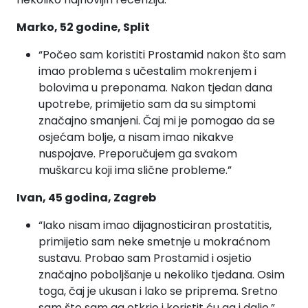
Marko, 52 godine, Split
“Počeo sam koristiti Prostamid nakon što sam
imao problema s učestalim mokrenjem i
bolovima u preponama. Nakon tjedan dana
upotrebe, primijetio sam da su simptomi
značajno smanjeni. Čaj mi je pomogao da se
osjećam bolje, a nisam imao nikakve
nuspojave. Preporučujem ga svakom
muškarcu koji ima slične probleme.”
Ivan, 45 godina, Zagreb
“Iako nisam imao dijagnosticiran prostatitis,
primijetio sam neke smetnje u mokraćnom
sustavu. Probao sam Prostamid i osjetio
značajno poboljšanje u nekoliko tjedana. Osim
toga, čaj je ukusan i lako se priprema. Sretno
sam što sam ga otkrio i koristit ću ga i dalje.”