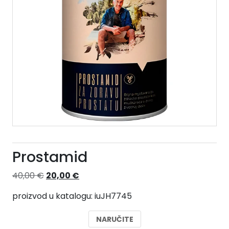
Prostamid
Izvorna
Trenutna
40,00
€
20,00
€
cijena
cijena
proizvod u katalogu: iuJH7745
bila
je:
je:
20,00 €.
NARUČITE
40,00 €.