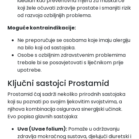
idealan kao preventivna mjera za muškarce
koji žele očuvati zdravlje prostate i smanjiti rizik
od razvoja ozbiljnijih problema.
Moguće kontraindikacije:
Ne preporučuje se osobama koje imaju alergiju
na bilo koji od sastojaka.
Osobe s ozbiljnim zdravstvenim problemima
trebale bi se posavjetovati s liječnikom prije
upotrebe.
Ključni sastojci Prostamid
Prostamid čaj sadrži nekoliko prirodnih sastojaka
koji su poznati po svojim ljekovitim svojstvima, a
njihova kombinacija osigurava sinergijski učinak.
Evo popisa glavnih sastojaka:
Uva (Uvae folium):
Pomaže u održavanju
zdravlja mokraćnog sustava, djelujući diuretski i