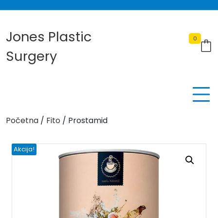
Skip
to
content
Jones Plastic
0
Surgery
Početna
/
Fito
/ Prostamid
Akcija!