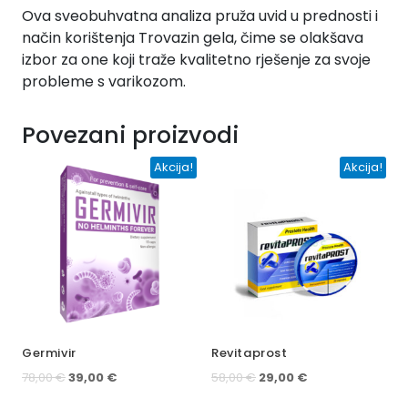
Ova sveobuhvatna analiza pruža uvid u prednosti i
način korištenja Trovazin gela, čime se olakšava
izbor za one koji traže kvalitetno rješenje za svoje
probleme s varikozom.
Povezani proizvodi
Akcija!
Akcija!
Germivir
Revitaprost
Izvorna
Trenutna
Izvorna
Trenutna
78,00
€
39,00
€
58,00
€
29,00
€
cijena
cijena
cijena
cijena