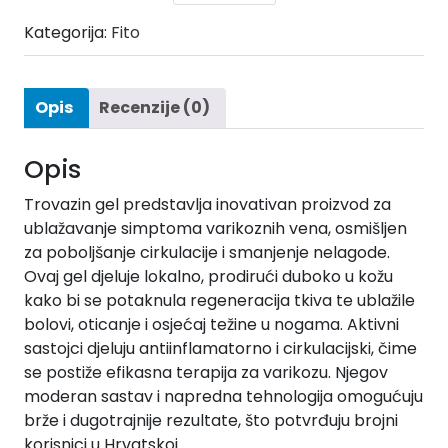
Kategorija:
Fito
Opis
Recenzije (0)
Opis
Trovazin gel predstavlja inovativan proizvod za
ublažavanje simptoma varikoznih vena, osmišljen
za poboljšanje cirkulacije i smanjenje nelagode.
Ovaj gel djeluje lokalno, prodirući duboko u kožu
kako bi se potaknula regeneracija tkiva te ublažile
bolovi, oticanje i osjećaj težine u nogama. Aktivni
sastojci djeluju antiinflamatorno i cirkulacijski, čime
se postiže efikasna terapija za varikozu. Njegov
moderan sastav i napredna tehnologija omogućuju
brže i dugotrajnije rezultate, što potvrđuju brojni
korisnici u Hrvatskoj.