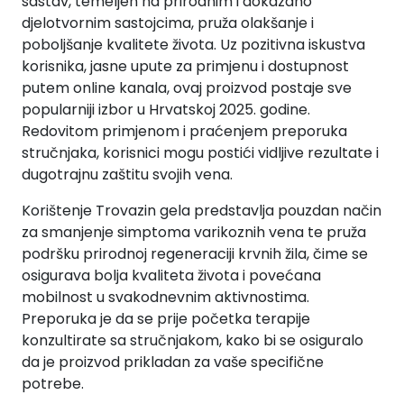
sastav, temeljen na prirodnim i dokazano
djelotvornim sastojcima, pruža olakšanje i
poboljšanje kvalitete života. Uz pozitivna iskustva
korisnika, jasne upute za primjenu i dostupnost
putem online kanala, ovaj proizvod postaje sve
popularniji izbor u Hrvatskoj 2025. godine.
Redovitom primjenom i praćenjem preporuka
stručnjaka, korisnici mogu postići vidljive rezultate i
dugotrajnu zaštitu svojih vena.
Korištenje Trovazin gela predstavlja pouzdan način
za smanjenje simptoma varikoznih vena te pruža
podršku prirodnoj regeneraciji krvnih žila, čime se
osigurava bolja kvaliteta života i povećana
mobilnost u svakodnevnim aktivnostima.
Preporuka je da se prije početka terapije
konzultirate sa stručnjakom, kako bi se osiguralo
da je proizvod prikladan za vaše specifične
potrebe.