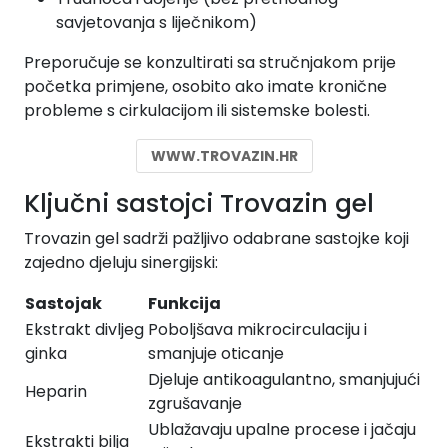
savjetovanja s liječnikom)
Preporučuje se konzultirati sa stručnjakom prije
početka primjene, osobito ako imate kronične
probleme s cirkulacijom ili sistemske bolesti.
WWW.TROVAZIN.HR
Ključni sastojci Trovazin gel
Trovazin gel sadrži pažljivo odabrane sastojke koji
zajedno djeluju sinergijski:
Sastojak
Funkcija
Ekstrakt divljeg
Poboljšava mikrocirculaciju i
ginka
smanjuje oticanje
Djeluje antikoagulantno, smanjujući
Heparin
zgrušavanje
Ublažavaju upalne procese i jačaju
Ekstrakti bilja