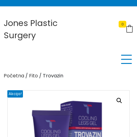
Skip
to
content
Jones Plastic
0
Surgery
Početna
/
Fito
/ Trovazin
Akcija!