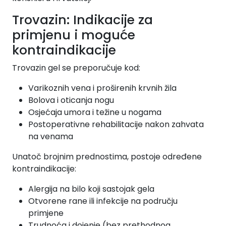
Trovazin: Indikacije za
primjenu i moguće
kontraindikacije
Trovazin gel se preporučuje kod:
Varikoznih vena i proširenih krvnih žila
Bolova i oticanja nogu
Osjećaja umora i težine u nogama
Postoperativne rehabilitacije nakon zahvata
na venama
Unatoč brojnim prednostima, postoje određene
kontraindikacije:
Alergija na bilo koji sastojak gela
Otvorene rane ili infekcije na području
primjene
Trudnoća i dojenje (bez prethodnog