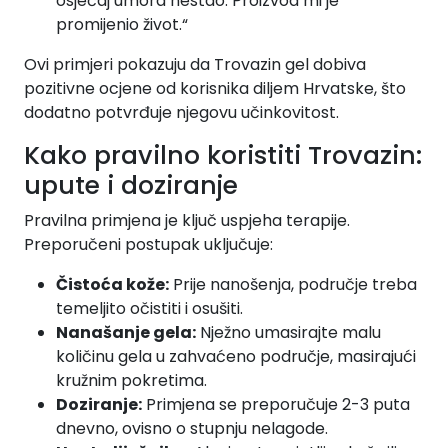
osjećaj umora nestao. Proizvod mi je
promijenio život.“
Ovi primjeri pokazuju da Trovazin gel dobiva
pozitivne ocjene od korisnika diljem Hrvatske, što
dodatno potvrđuje njegovu učinkovitost.
Kako pravilno koristiti Trovazin:
upute i doziranje
Pravilna primjena je ključ uspjeha terapije.
Preporučeni postupak uključuje:
Čistoća kože:
Prije nanošenja, područje treba
temeljito očistiti i osušiti.
Nanašanje gela:
Nježno umasirajte malu
količinu gela u zahvaćeno područje, masirajući
kružnim pokretima.
Doziranje:
Primjena se preporučuje 2-3 puta
dnevno, ovisno o stupnju nelagode.