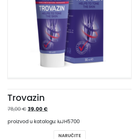
Trovazin
Izvorna
Trenutna
78,00
€
39,00
€
cijena
cijena
proizvod u katalogu: iuJH5700
bila
je:
je:
39,00 €.
NARUČITE
78,00 €.