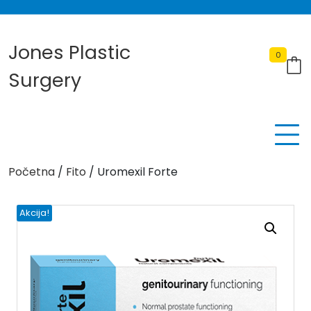
Skip
to
content
Jones Plastic
0
Surgery
Početna
/
Fito
/ Uromexil Forte
Akcija!