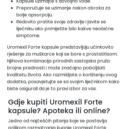
Kapsule uzimajte s dovoljno vode.
Preporučuje se uzimanje nakon obroka za
bolje apsorpciju.
Redovito pratite svoje zdravlje i javite se
liječniku ako primijetite bilo kakve neobične
simptome.
Uromexil Forte kapsule predstavljaju učinkovito
rješenje za muškarce koji se bore s prostatitisom.
Njihova kombinacija prirodnih sastojaka pruža
brojne prednosti i može značajno poboljšati
kvalitetu života. Ako razmišljate o korištenju ovog
dodatka, posavjetujte se sa svojim liječnikom kako
biste osigurali da je to pravi izbor za vas.
Gdje kupiti Uromexil Forte
kapsule? Apoteka ili online?
Jedno od najčešćih pitanja koje se postavlja
prilikom razmatranja kupnje Uromexil Forte