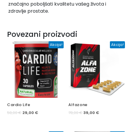
značajno poboljšati kvalitetu vašeg života i
zdravlje prostate.
Povezani proizvodi
Akcija!
Akcija!
Cardio Life
Alfazone
Izvorna
Trenutna
Izvorna
Trenutna
58,00
€
29,00
€
78,00
€
39,00
€
cijena
cijena
cijena
cijena
bila
je:
bila
je:
je:
29,00 €.
je:
39,00 €.