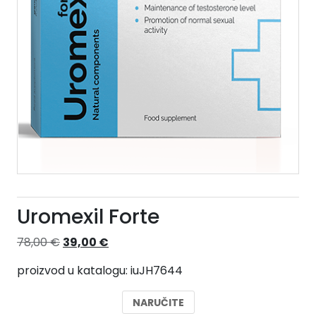
Uromexil Forte
Izvorna
Trenutna
78,00
€
39,00
€
cijena
cijena
proizvod u katalogu: iuJH7644
bila
je:
je:
39,00 €.
NARUČITE
78,00 €.