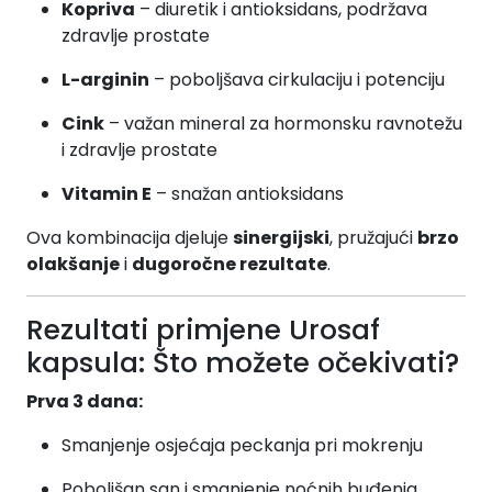
Kopriva
– diuretik i antioksidans, podržava
zdravlje prostate
L-arginin
– poboljšava cirkulaciju i potenciju
Cink
– važan mineral za hormonsku ravnotežu
i zdravlje prostate
Vitamin E
– snažan antioksidans
Ova kombinacija djeluje
sinergijski
, pružajući
brzo
olakšanje
i
dugoročne rezultate
.
Rezultati primjene Urosaf
kapsula: Što možete očekivati?
Prva 3 dana:
Smanjenje osjećaja peckanja pri mokrenju
Poboljšan san i smanjenje noćnih buđenja