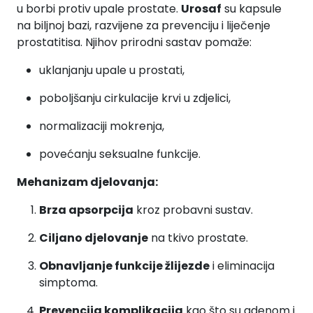
u borbi protiv upale prostate.
Urosaf
su kapsule
na biljnoj bazi, razvijene za prevenciju i liječenje
prostatitisa. Njihov prirodni sastav pomaže:
uklanjanju upale u prostati,
poboljšanju cirkulacije krvi u zdjelici,
normalizaciji mokrenja,
povećanju seksualne funkcije.
Mehanizam djelovanja:
Brza apsorpcija
kroz probavni sustav.
Ciljano djelovanje
na tkivo prostate.
Obnavljanje funkcije žlijezde
i eliminacija
simptoma.
Prevencija komplikacija
kao što su adenom i