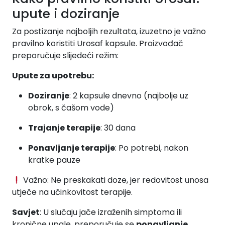
upute i doziranje
Za postizanje najboljih rezultata, izuzetno je važno
pravilno koristiti Urosaf kapsule. Proizvođač
preporučuje slijedeći režim:
Upute za upotrebu:
Doziranje
: 2 kapsule dnevno (najbolje uz
obrok, s čašom vode)
Trajanje terapije
: 30 dana
Ponavljanje terapije
: Po potrebi, nakon
kratke pauze
Važno: Ne preskakati doze, jer redovitost unosa
utječe na učinkovitost terapije.
Savjet
: U slučaju jače izraženih simptoma ili
kronične upale, preporučuje se
ponavljanje