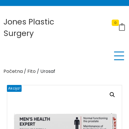
Skip
to
content
Jones Plastic
0
Surgery
Početna
/
Fito
/ Urosaf
Akcija!