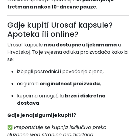
tretmana nakon 10-dnevne pauze
.
Gdje kupiti Urosaf kapsule?
Apoteka ili online?
Urosaf kapsule
nisu dostupne u ljekarnama
u
Hrvatskoj. To je svjesna odluka proizvođača kako bi
se:
izbjegli posrednici i povećanje cijene,
osigurala
originalnost proizvoda
,
kupcima omogućila
brza i diskretna
dostava
.
Gdje je najsigurnije kupiti?
Preporučuje se kupnja isključivo preko
službene web stranice proizvođača.