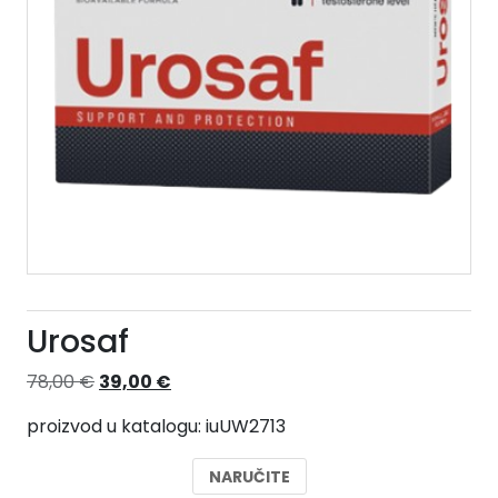
Urosaf
Izvorna
Trenutna
78,00
€
39,00
€
cijena
cijena
proizvod u katalogu: iuUW2713
bila
je:
je:
39,00 €.
NARUČITE
78,00 €.