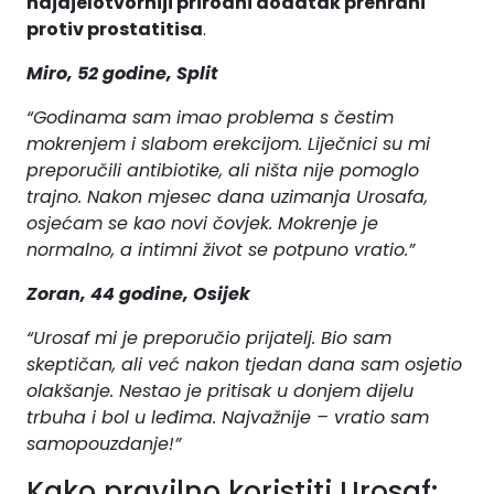
najdjelotvorniji prirodni dodatak prehrani
protiv prostatitisa
.
Miro, 52 godine, Split
“Godinama sam imao problema s čestim
mokrenjem i slabom erekcijom. Liječnici su mi
preporučili antibiotike, ali ništa nije pomoglo
trajno. Nakon mjesec dana uzimanja Urosafa,
osjećam se kao novi čovjek. Mokrenje je
normalno, a intimni život se potpuno vratio.”
Zoran, 44 godine, Osijek
“Urosaf mi je preporučio prijatelj. Bio sam
skeptičan, ali već nakon tjedan dana sam osjetio
olakšanje. Nestao je pritisak u donjem dijelu
trbuha i bol u leđima. Najvažnije – vratio sam
samopouzdanje!”
Kako pravilno koristiti Urosaf: