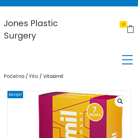
Skip
to
content
Jones Plastic
0
Surgery
Početna
/
Fito
/ Vitasimil
Akcija!