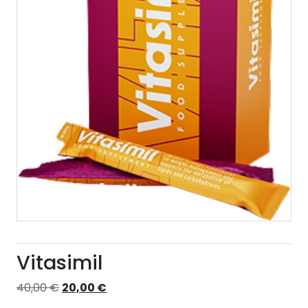
Vitasimil
Izvorna
Trenutna
40,00
€
20,00
€
cijena
cijena