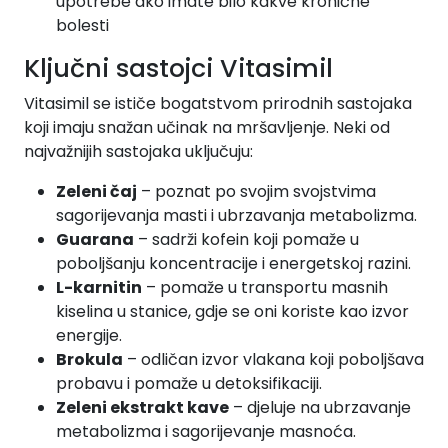
upotrebe ako imate bilo kakve kronične
bolesti
Ključni sastojci Vitasimil
Vitasimil se ističe bogatstvom prirodnih sastojaka
koji imaju snažan učinak na mršavljenje. Neki od
najvažnijih sastojaka uključuju:
Zeleni čaj
– poznat po svojim svojstvima
sagorijevanja masti i ubrzavanja metabolizma.
Guarana
– sadrži kofein koji pomaže u
poboljšanju koncentracije i energetskoj razini.
L-karnitin
– pomaže u transportu masnih
kiselina u stanice, gdje se oni koriste kao izvor
energije.
Brokula
– odličan izvor vlakana koji poboljšava
probavu i pomaže u detoksifikaciji.
Zeleni ekstrakt kave
– djeluje na ubrzavanje
metabolizma i sagorijevanje masnoća.