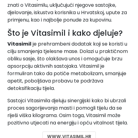
znati o Vitasimilu, uključujući njegove sastojke,
djelovanje, iskustva korisnika u Hrvatskoj, upute za
primjenu, kao i najbolje ponude za kupovinu.
Što je Vitasimil i kako djeluje?
Vitasimil
je prehrambeni dodatak koji se koristi u
cilju smanjenja tjelesne mase. Dolazi u praktičnom
obliku sasje, što olakšava unos i omogućuje brzu
apsorpciju aktivnih sastojaka. Vitasimil je
formuliran tako da potiče metabolizam, smanjuje
apetit, poboljšava probavu te podržava
detoksifikaciju tijela.
Sastojci Vitasimila djeluju sinergijski kako bi ubrzali
proces sagorijevanja masti i pomogli tijelu da se
riješi viška kilograma. Osim toga, Vitasimil može
pozitivno utjecati na energiju i opću vitalnost tijela.
WWW.VITASIMIL.HR