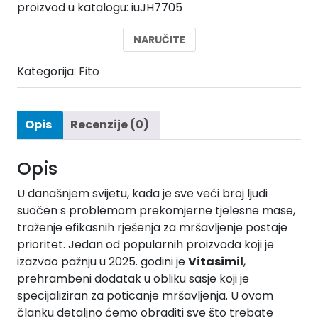
proizvod u katalogu: iuJH7705
bila
je:
je:
20,00 €.
NARUČITE
40,00 €.
Kategorija:
Fito
Opis
Recenzije (0)
Opis
U današnjem svijetu, kada je sve veći broj ljudi
suočen s problemom prekomjerne tjelesne mase,
traženje efikasnih rješenja za mršavljenje postaje
prioritet. Jedan od popularnih proizvoda koji je
izazvao pažnju u 2025. godini je
Vitasimil
,
prehrambeni dodatak u obliku sasje koji je
specijaliziran za poticanje mršavljenja. U ovom
članku detaljno ćemo obraditi sve što trebate