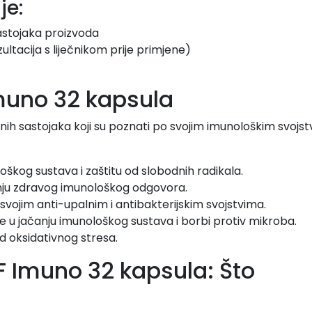
je:
astojaka proizvoda
ultacija s liječnikom prije primjene)
Imuno 32 kapsula
nih sastojaka koji su poznati po svojim imunološkim svojst
loškog sustava i zaštitu od slobodnih radikala.
anju zdravog imunološkog odgovora.
o svojim anti-upalnim i antibakterijskim svojstvima.
 u jačanju imunološkog sustava i borbi protiv mikroba.
 od oksidativnog stresa.
F Imuno 32 kapsula: Što