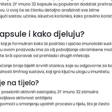
imuniteta. ZF Imuno 32 kapsule su popularan dodatak prehra
 U ovoj će se članku detaljno analizirati sve bitne
ući sastav, učinke, iskustva korisnika, kako pravilno koristi
apsule i kako djeluju?
oji je formuliran kako bi podržao i ojačao imunološki sust
ka u ovom proizvodu ima za cilj poboljšanje obrambene moć
e brži oporavak od prehlada i drugih infekcija.
anje broja bijelih krvnih stanica, koje su odgovorne za b
nosti limfnog sustava, koji igra ključnu ulogu u imunitetu.
e na tijelo?
posebnih aktivnih sastojaka, ZF Imuno 32 stimulira
oljšava aktivnost antitijela.
omoći u smanjenju upalnih procesa u tijelu, što je često