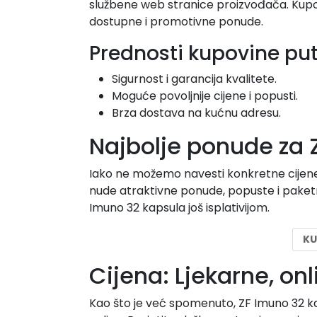
službene web stranice proizvođača. Kupov
dostupne i promotivne ponude.
Prednosti kupovine pu
Sigurnost i garancija kvalitete.
Moguće povoljnije cijene i popusti.
Brza dostava na kućnu adresu.
Najbolje ponude za Z
Iako ne možemo navesti konkretne cijene
nude atraktivne ponude, popuste i paketne
Imuno 32 kapsula još isplativijom.
KU
Cijena: Ljekarne, on
Kao što je već spomenuto, ZF Imuno 32 ka