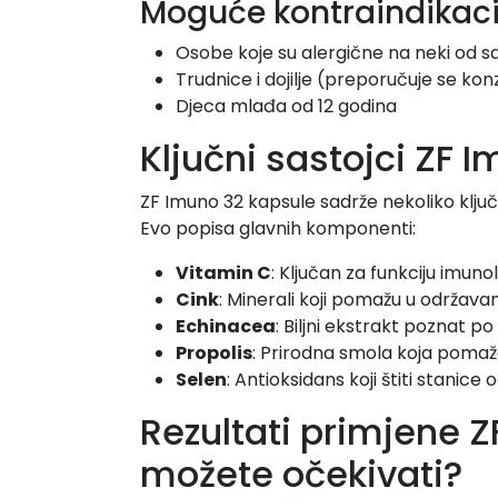
Moguće kontraindikaci
Osobe koje su alergične na neki od s
Trudnice i dojilje (preporučuje se konz
Djeca mlađa od 12 godina
Ključni sastojci ZF 
ZF Imuno 32 kapsule sadrže nekoliko ključ
Evo popisa glavnih komponenti:
Vitamin C
: Ključan za funkciju imuno
Cink
: Minerali koji pomažu u održav
Echinacea
: Biljni ekstrakt poznat p
Propolis
: Prirodna smola koja pomaže
Selen
: Antioksidans koji štiti stanice
Rezultati primjene Z
možete očekivati?