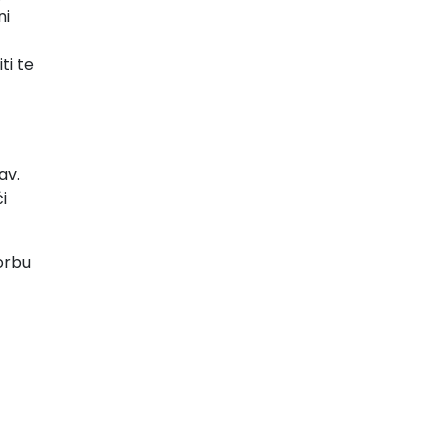
ni
ti te
av.
i
orbu