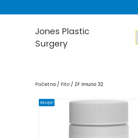
Skip
to
content
Jones Plastic
Surgery
Početna
/
Fito
/ ZF Imuno 32
Akcija!