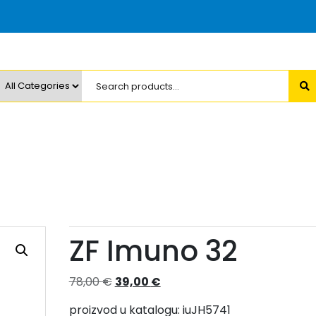
ZF Imuno 32
Izvorna
Trenutna
78,00
€
39,00
€
cijena
cijena
proizvod u katalogu: iuJH5741
bila
je: