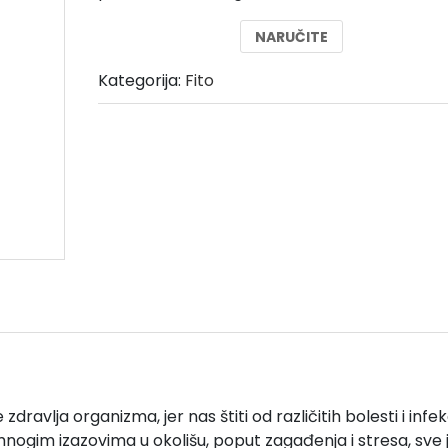
je:
39,00 €.
NARUČITE
78,00 €.
Kategorija:
Fito
dravlja organizma, jer nas štiti od različitih bolesti i infekc
nogim izazovima u okolišu, poput zagađenja i stresa, sve 