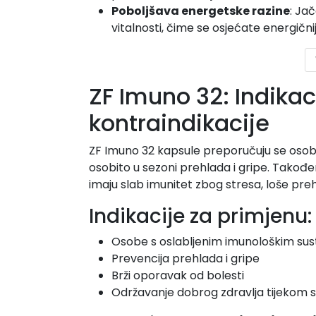
Poboljšava energetske razine
: Ja
vitalnosti, čime se osjećate energični
ZF Imuno 32: Indika
kontraindikacije
ZF Imuno 32 kapsule preporučuju se osoba
osobito u sezoni prehlada i gripe. Također
imaju slab imunitet zbog stresa, loše prehr
Indikacije za primjenu:
Osobe s oslabljenim imunološkim su
Prevencija prehlada i gripe
Brži oporavak od bolesti
Održavanje dobrog zdravlja tijekom 