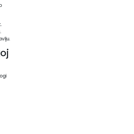
o
.
.
vlju.
oj
ogi