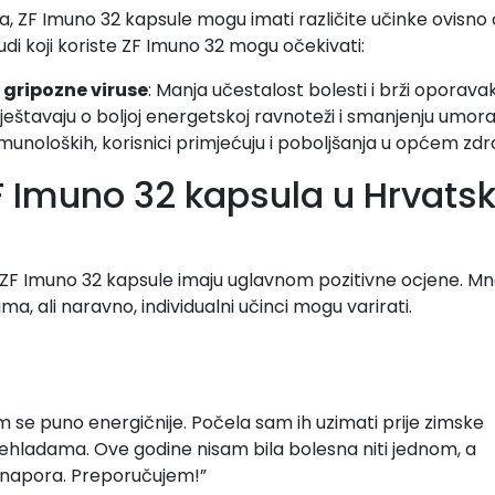
 ZF Imuno 32 kapsule mogu imati različite učinke ovisno 
udi koji koriste ZF Imuno 32 mogu očekivati:
 gripozne viruse
: Manja učestalost bolesti i brži oporavak
vještavaju o boljoj energetskoj ravnoteži i smanjenju umora
imunoloških, korisnici primjećuju i poboljšanja u općem zdra
F Imuno 32 kapsula u Hrvatsk
 ZF Imuno 32 kapsule imaju uglavnom pozitivne ocjene. Mn
ima, ali naravno, individualni učinci mogu varirati.
 se puno energičnije. Počela sam ih uzimati prije zimske
rehladama. Ove godine nisam bila bolesna niti jednom, a
napora. Preporučujem!”