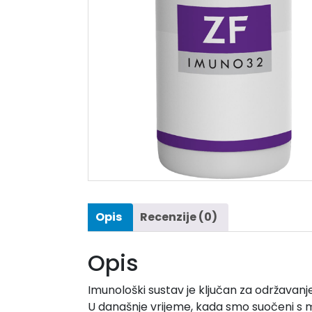
Opis
Recenzije (0)
Opis
Imunološki sustav je ključan za održavanje z
U današnje vrijeme, kada smo suočeni s m