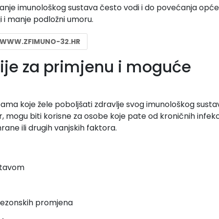
čanje imunološkog sustava često vodi i do povećanja opće
ji i manje podložni umoru.
WWW.ZFIMUNO-32.HR
cije za primjenu i moguće
ma koje žele poboljšati zdravlje svog imunološkog susta
, mogu biti korisne za osobe koje pate od kroničnih infekcij
ane ili drugih vanjskih faktora.
stavom
sezonskih promjena