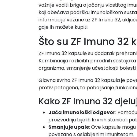
važnije voditi brigu o jačanju vlastitog 
koji obećava podršku imunološkom sustavu.
informacije vezane uz ZF Imuno 32, uključuj
gdje ih možete kupiti.
Što su ZF Imuno 32 k
ZF Imuno 32 kapsule su dodatak prehrani k
Kombinacija različitih prirodnih sastoja
organizma, smanjenje učestalosti bolesti t
Glavna svrha ZF Imuno 32 kapsula je poveć
protiv patogena, te poboljšanje funkcional
Kako ZF Imuno 32 djeluj
Jača imunološki odgovor
: Pomoću 
proizvodnju bijelih krvnih stanica i pob
Smanjuje upale
: Ove kapsule mogu p
povezano s oslabljenim imunitetom.