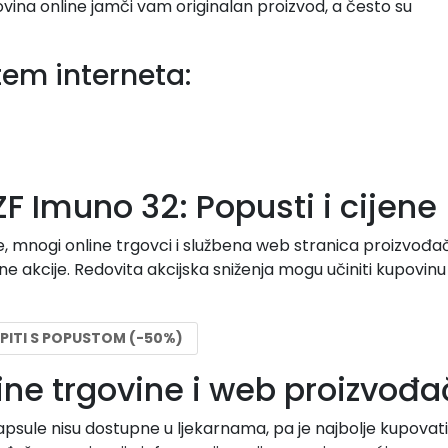
ina online jamči vam originalan proizvod, a često su
tem interneta:
F Imuno 32: Popusti i cijene
, mnogi online trgovci i službena web stranica proizvođa
 akcije. Redovita akcijska sniženja mogu učiniti kupovinu
PITI S POPUSTOM (-50%)
line trgovine i web proizvođ
psule nisu dostupne u ljekarnama, pa je najbolje kupovati