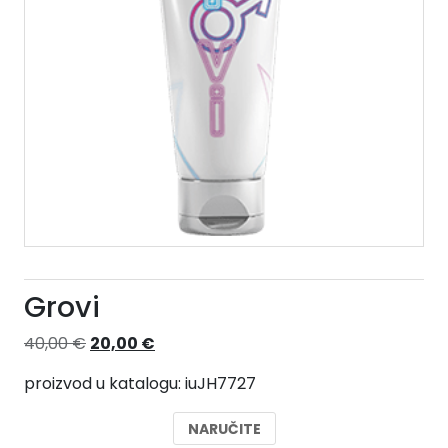
Grovi
Izvorna
Trenutna
40,00
€
20,00
€
cijena
cijena
proizvod u katalogu: iuJH7727
bila
je:
je:
20,00 €.
NARUČITE
40,00 €.