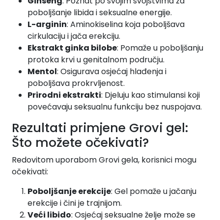
Ginseng
: Poznat po svojim svojstvima za
poboljšanje libida i seksualne energije.
L-arginin
: Aminokiselina koja poboljšava
cirkulaciju i jača erekciju.
Ekstrakt ginka bilobe
: Pomaže u poboljšanju
protoka krvi u genitalnom području.
Mentol
: Osigurava osjećaj hlađenja i
poboljšava prokrvljenost.
Prirodni ekstrakti
: Djeluju kao stimulansi koji
povećavaju seksualnu funkciju bez nuspojava.
Rezultati primjene Grovi gel:
Što možete očekivati?
Redovitom uporabom Grovi gela, korisnici mogu
očekivati:
Poboljšanje erekcije
: Gel pomaže u jačanju
erekcije i čini je trajnijom.
Veći libido
: Osjećaj seksualne želje može se