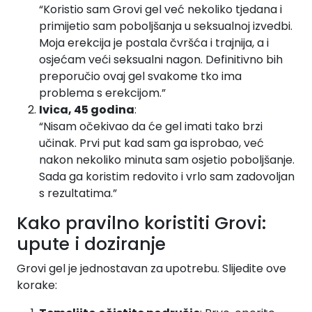
“Koristio sam Grovi gel već nekoliko tjedana i
primijetio sam poboljšanja u seksualnoj izvedbi.
Moja erekcija je postala čvršća i trajnija, a i
osjećam veći seksualni nagon. Definitivno bih
preporučio ovaj gel svakome tko ima
problema s erekcijom.”
Ivica, 45 godina
:
“Nisam očekivao da će gel imati tako brzi
učinak. Prvi put kad sam ga isprobao, već
nakon nekoliko minuta sam osjetio poboljšanje.
Sada ga koristim redovito i vrlo sam zadovoljan
s rezultatima.”
Kako pravilno koristiti Grovi:
upute i doziranje
Grovi gel je jednostavan za upotrebu. Slijedite ove
korake: