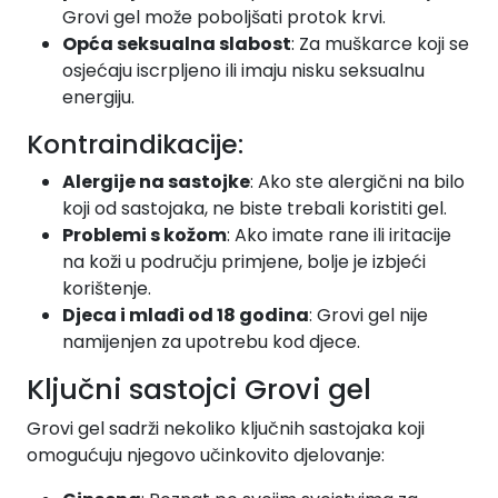
Grovi gel može poboljšati protok krvi.
Opća seksualna slabost
: Za muškarce koji se
osjećaju iscrpljeno ili imaju nisku seksualnu
energiju.
Kontraindikacije:
Alergije na sastojke
: Ako ste alergični na bilo
koji od sastojaka, ne biste trebali koristiti gel.
Problemi s kožom
: Ako imate rane ili iritacije
na koži u području primjene, bolje je izbjeći
korištenje.
Djeca i mlađi od 18 godina
: Grovi gel nije
namijenjen za upotrebu kod djece.
Ključni sastojci Grovi gel
Grovi gel sadrži nekoliko ključnih sastojaka koji
omogućuju njegovo učinkovito djelovanje: