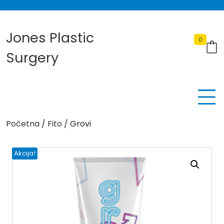
Skip
to
content
Jones Plastic
0
Surgery
Početna
/
Fito
/ Grovi
Akcija!