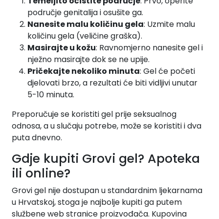
Temeljito očistite područje
: Prvo, operite
područje genitalija i osušite ga.
Nanesite malu količinu gela
: Uzmite malu
količinu gela (veličine graška).
Masirajte u kožu
: Ravnomjerno nanesite gel i
nježno masirajte dok se ne upije.
Pričekajte nekoliko minuta
: Gel će početi
djelovati brzo, a rezultati će biti vidljivi unutar
5-10 minuta.
Preporučuje se koristiti gel prije seksualnog
odnosa, a u slučaju potrebe, može se koristiti i dva
puta dnevno.
Gdje kupiti Grovi gel? Apoteka
ili online?
Grovi gel nije dostupan u standardnim ljekarnama
u Hrvatskoj, stoga je najbolje kupiti ga putem
službene web stranice proizvođača. Kupovina