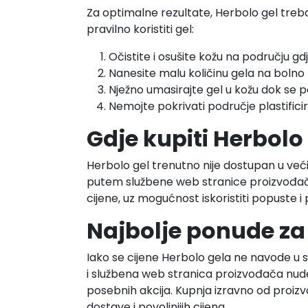
Za optimalne rezultate, Herbolo gel treb
pravilno koristiti gel:
Očistite i osušite kožu na području gdj
Nanesite malu količinu gela na bolno
Nježno umasirajte gel u kožu dok se p
Nemojte pokrivati područje plastifi
Gdje kupiti Herbolo 
Herbolo gel trenutno nije dostupan u većini
putem službene web stranice proizvođača
cijene, uz mogućnost iskoristiti popuste i
Najbolje ponude za 
Iako se cijene Herbolo gela ne navode u
i službena web stranica proizvođača nud
posebnih akcija. Kupnja izravno od proi
dostave i povoljnijih cijena.