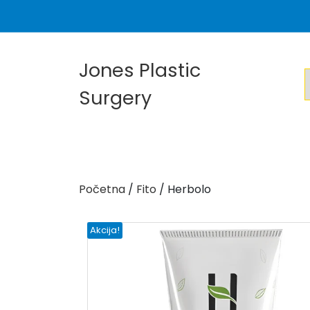
Skip
to
content
Jones Plastic
Surgery
Početna
/
Fito
/ Herbolo
Akcija!