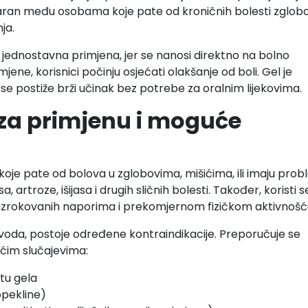
laran među osobama koje pate od kroničnih bolesti zglob
nja.
jednostavna primjena, jer se nanosi direktno na bolno
ene, korisnici počinju osjećati olakšanje od boli. Gel je
 se postiže brži učinak bez potrebe za oralnim lijekovima.
 za primjenu i moguće
oje pate od bolova u zglobovima, mišićima, ili imaju pro
artroze, išijasa i drugih sličnih bolesti. Također, koristi se
a uzrokovanih naporima i prekomjernom fizičkom aktivnošć
zvoda, postoje određene kontraindikacije. Preporučuje se
ećim slučajevima:
tu gela
opekline)