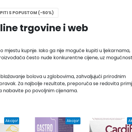
PITI S POPUSTOM (-50%)
line trgovine i web
 o mjestu kupnje. Iako ga nije moguće kupiti u ljekarnama,
 proizvođača često nude konkurentne cijene, uz mogućnos
 ublažavanje bolova u zglobovima, zahvaljujući prirodnim
poravak. Za najbolje rezultate, preporuča se redovita prim
 ga nabavite po povoljnim cijenama.
Akcija!
Akcija!
Ak