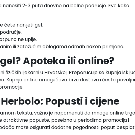
a nanositi 2-3 puta dnevno na bolno područje. Evo kako
e ćete nanijeti gel.
 područje.
otpuno ne upije.
ciranim ili zatežućim oblogama odmah nakon primjene.
gel? Apoteka ili online?
 fizičkih ljekarni u Hrvatskoj. Preporučuje se kupnja isklju
. Kupnja online omogućava bržu dostavu i često povoljni
 promocije.
Herbolo: Popusti i cijene
 samom tekstu, važno je napomenuti da mnoge online trg
e atraktivne popuste, posebno u periodima promocija i
zvođača može osigurati dodatne pogodnosti poput bespla