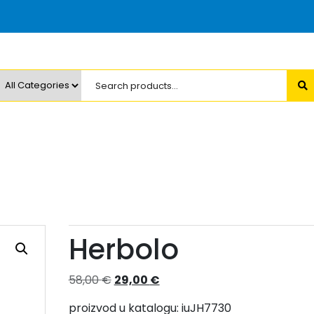
Herbolo
Izvorna
Trenutna
58,00
€
29,00
€
cijena
cijena
proizvod u katalogu: iuJH7730
bila
je: