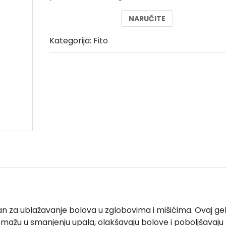
je:
29,00 €.
NARUČITE
58,00 €.
Kategorija:
Fito
ran za ublažavanje bolova u zglobovima i mišićima. Ovaj ge
omažu u smanjenju upala, olakšavaju bolove i poboljšavaju