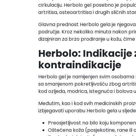
cirkulaciju. Herbolo gel posebno je popu
artritisa, osteoartritisa i drugih sličnih sta
Glavna prednost Herbolo gela je njegova 
područje. Kroz nekoliko minuta nakon primj
dizajniran za brzo prodiranje u kožu, čime
Herbolo: Indikacije
kontraindikacije
Herbolo gel je namijenjen svim osobama k
sa smanjenom pokretljivošću zbog artritisa, 
kod ozljeda, modrica, istegnuća i bolov
Međutim, kao i kod svih medicinskih proi
izbjegavati uporabu Herbolo gela u sljed
Preosjetljivost na bilo koju komponen
Oštećena koža (posjekotine, rane ili 