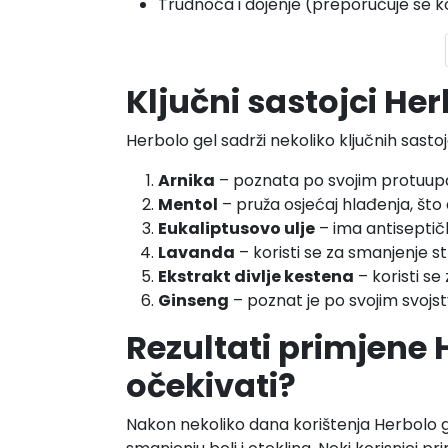
Trudnoća i dojenje (preporučuje se kon
Ključni sastojci He
Herbolo gel sadrži nekoliko ključnih sastoj
Arnika
– poznata po svojim protuupa
Mentol
– pruža osjećaj hlađenja, što
Eukaliptusovo ulje
– ima antiseptičk
Lavanda
– koristi se za smanjenje st
Ekstrakt divlje kestena
– koristi se
Ginseng
– poznat je po svojim svojs
Rezultati primjene 
očekivati?
Nakon nekoliko dana korištenja Herbolo g