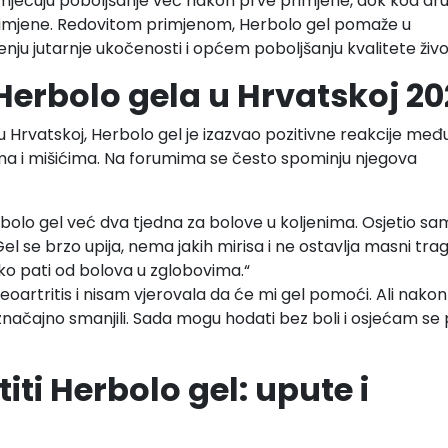
primjećuju poboljšanje već nakon prve primjene, dok kod dr
rimjene. Redovitom primjenom, Herbolo gel pomaže u
enju jutarnje ukočenosti i općem poboljšanju kvalitete živo
Herbolo gela u Hrvatskoj 2
 Hrvatskoj, Herbolo gel je izazvao pozitivne reakcije međ
ma i mišićima. Na forumima se često spominju njegova
bolo gel već dva tjedna za bolove u koljenima. Osjetio sa
l se brzo upija, nema jakih mirisa i ne ostavlja masni trag
o pati od bolova u zglobovima.“
oartritis i nisam vjerovala da će mi gel pomoći. Ali nakon
značajno smanjili. Sada mogu hodati bez boli i osjećam se
iti Herbolo gel: upute i