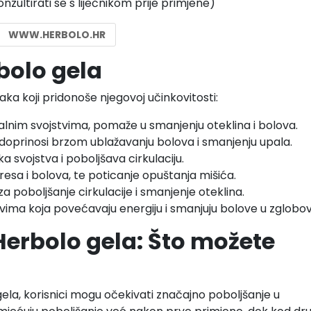
zultirati se s liječnikom prije primjene)
WWW.HERBOLO.HR
rbolo gela
aka koji pridonoše njegovoj učinkovitosti:
lnim svojstvima, pomaže u smanjenju oteklina i bolova.
 doprinosi brzom ublažavanju bolova i smanjenju upala.
a svojstva i poboljšava cirkulaciju.
resa i bolova, te poticanje opuštanja mišića.
 za poboljšanje cirkulacije i smanjenje oteklina.
tvima koja povećavaju energiju i smanjuju bolove u zglobo
Herbolo gela: Što možete
ela, korisnici mogu očekivati značajno poboljšanje u