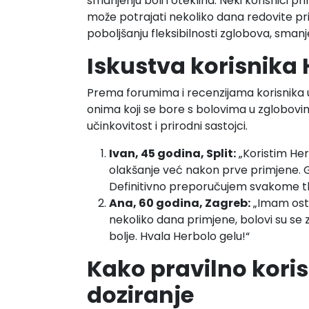
smanjenju boli i oteklina. Neki korisnici 
može potrajati nekoliko dana redovite p
poboljšanju fleksibilnosti zglobova, smanj
Iskustva korisnika 
Prema forumima i recenzijama korisnika u
onima koji se bore s bolovima u zglobovi
učinkovitost i prirodni sastojci.
Ivan, 45 godina, Split:
„Koristim Her
olakšanje već nakon prve primjene. Ge
Definitivno preporučujem svakome tk
Ana, 60 godina, Zagreb:
„Imam oste
nekoliko dana primjene, bolovi su se 
bolje. Hvala Herbolo gelu!“
Kako pravilno korist
doziranje