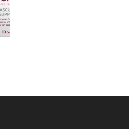
tna
€.