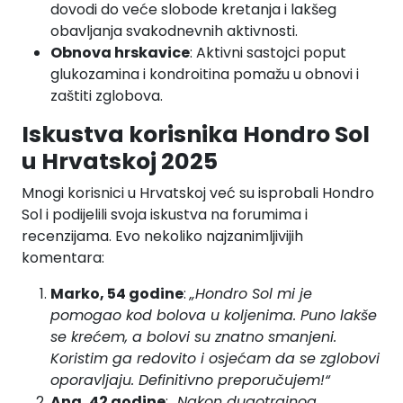
dovodi do veće slobode kretanja i lakšeg
obavljanja svakodnevnih aktivnosti.
Obnova hrskavice
: Aktivni sastojci poput
glukozamina i kondroitina pomažu u obnovi i
zaštiti zglobova.
Iskustva korisnika Hondro Sol
u Hrvatskoj 2025
Mnogi korisnici u Hrvatskoj već su isprobali Hondro
Sol i podijelili svoja iskustva na forumima i
recenzijama. Evo nekoliko najzanimljivijih
komentara:
Marko, 54 godine
:
„Hondro Sol mi je
pomogao kod bolova u koljenima. Puno lakše
se krećem, a bolovi su znatno smanjeni.
Koristim ga redovito i osjećam da se zglobovi
oporavljaju. Definitivno preporučujem!“
Ana, 42 godine
:
„Nakon dugotrajnog