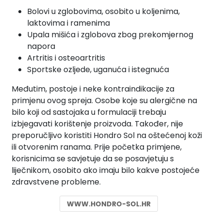
Bolovi u zglobovima, osobito u koljenima,
laktovima i ramenima
Upala mišića i zglobova zbog prekomjernog
napora
Artritis i osteoartritis
Sportske ozljede, uganuća i istegnuća
Međutim, postoje i neke kontraindikacije za
primjenu ovog spreja. Osobe koje su alergične na
bilo koji od sastojaka u formulaciji trebaju
izbjegavati korištenje proizvoda. Također, nije
preporučljivo koristiti Hondro Sol na oštećenoj koži
ili otvorenim ranama. Prije početka primjene,
korisnicima se savjetuje da se posavjetuju s
liječnikom, osobito ako imaju bilo kakve postojeće
zdravstvene probleme.
WWW.HONDRO-SOL.HR