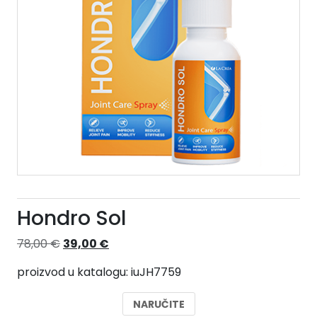
Hondro Sol
Izvorna
Trenutna
78,00
€
39,00
€
cijena
cijena
proizvod u katalogu: iuJH7759
bila
je:
je:
39,00 €.
NARUČITE
78,00 €.