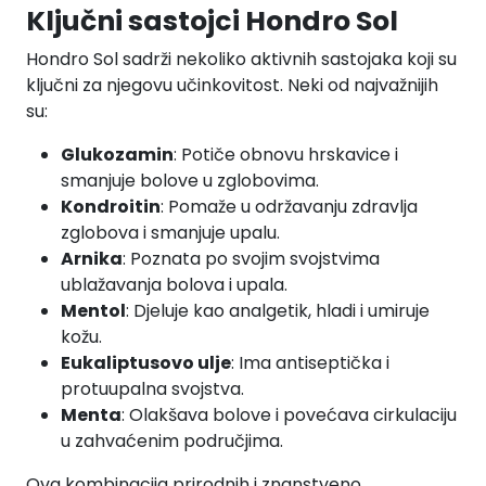
Ključni sastojci Hondro Sol
Hondro Sol sadrži nekoliko aktivnih sastojaka koji su
ključni za njegovu učinkovitost. Neki od najvažnijih
su:
Glukozamin
: Potiče obnovu hrskavice i
smanjuje bolove u zglobovima.
Kondroitin
: Pomaže u održavanju zdravlja
zglobova i smanjuje upalu.
Arnika
: Poznata po svojim svojstvima
ublažavanja bolova i upala.
Mentol
: Djeluje kao analgetik, hladi i umiruje
kožu.
Eukaliptusovo ulje
: Ima antiseptička i
protuupalna svojstva.
Menta
: Olakšava bolove i povećava cirkulaciju
u zahvaćenim područjima.
Ova kombinacija prirodnih i znanstveno