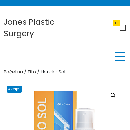
Skip
to
content
Jones Plastic
0
Surgery
Početna
/
Fito
/ Hondro Sol
Akcija!