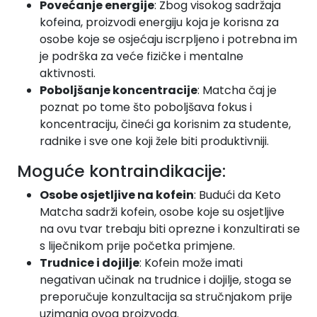
Povećanje energije
: Zbog visokog sadržaja
kofeina, proizvodi energiju koja je korisna za
osobe koje se osjećaju iscrpljeno i potrebna im
je podrška za veće fizičke i mentalne
aktivnosti.
Poboljšanje koncentracije
: Matcha čaj je
poznat po tome što poboljšava fokus i
koncentraciju, čineći ga korisnim za studente,
radnike i sve one koji žele biti produktivniji.
Moguće kontraindikacije:
Osobe osjetljive na kofein
: Budući da Keto
Matcha sadrži kofein, osobe koje su osjetljive
na ovu tvar trebaju biti oprezne i konzultirati se
s liječnikom prije početka primjene.
Trudnice i dojilje
: Kofein može imati
negativan učinak na trudnice i dojilje, stoga se
preporučuje konzultacija sa stručnjakom prije
uzimanja ovog proizvoda.