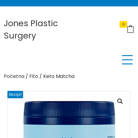
Skip
to
content
Jones Plastic
0
Surgery
Početna
/
Fito
/ Keto Matcha
Akcija!