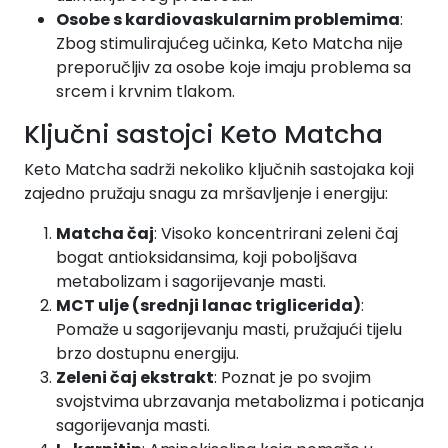
Osobe s kardiovaskularnim problemima
:
Zbog stimulirajućeg učinka, Keto Matcha nije
preporučljiv za osobe koje imaju problema sa
srcem i krvnim tlakom.
Ključni sastojci Keto Matcha
Keto Matcha sadrži nekoliko ključnih sastojaka koji
zajedno pružaju snagu za mršavljenje i energiju:
Matcha čaj
: Visoko koncentrirani zeleni čaj
bogat antioksidansima, koji poboljšava
metabolizam i sagorijevanje masti.
MCT ulje (srednji lanac triglicerida)
:
Pomaže u sagorijevanju masti, pružajući tijelu
brzo dostupnu energiju.
Zeleni čaj ekstrakt
: Poznat je po svojim
svojstvima ubrzavanja metabolizma i poticanja
sagorijevanja masti.