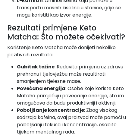
L-karnitin
: Aminokiselina koja pomaže u
transportu masnih kiselina u stanice, gdje se
mogu koristiti kao izvor energije.
Rezultati primjene Keto
Matcha: Što možete očekivati?
Korištenje Keto Matcha može donijeti nekoliko
pozitivnih rezultata:
Gubitak težine
: Redovita primjena uz zdravu
prehranu i tjelovježbu može rezultirati
smanjenjem tjelesne mase.
Povećana energija
: Osobe koje koriste Keto
Matcha primjećuju povećanje energije, što im
omogućava da budu produktivniji i aktivniji.
Poboljšanje koncentracije
: Zbog visokog
sadržaja kofeina, ovaj proizvod može pomoći u
poboljšanju fokusa i koncentracije, osobito
tijekom mentalnog rada.