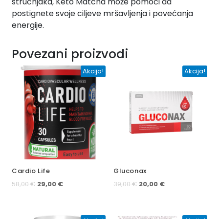
stručnjaka, Keto Matcha može pomoći da
postignete svoje ciljeve mršavljenja i povećanja
energije.
Povezani proizvodi
Akcija!
Akcija!
Cardio Life
Gluconax
Izvorna
Trenutna
Izvorna
Trenutna
58,00
€
29,00
€
39,00
€
20,00
€
cijena
cijena
cijena
cijena
bila
je:
bila
je:
je:
29,00 €.
je:
20,00 €.