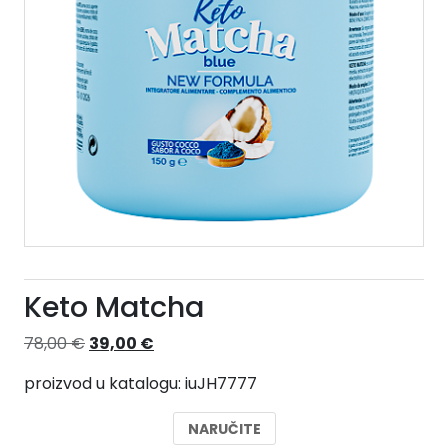
Keto Matcha
Izvorna
Trenutna
78,00
€
39,00
€
cijena
cijena
proizvod u katalogu: iuJH7777
bila
je:
je:
39,00 €.
NARUČITE
78,00 €.