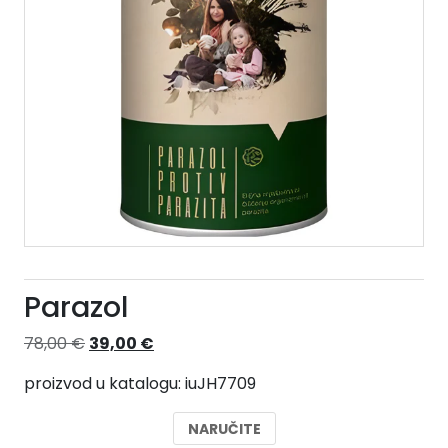
Parazol
Izvorna
Trenutna
78,00
€
39,00
€
cijena
cijena
proizvod u katalogu: iuJH7709
bila
je:
je:
39,00 €.
NARUČITE
78,00 €.