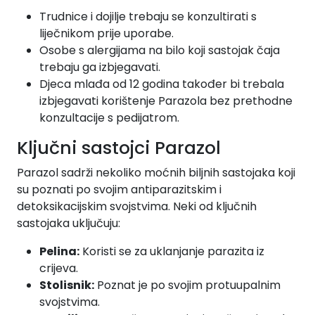
Trudnice i dojilje trebaju se konzultirati s
liječnikom prije uporabe.
Osobe s alergijama na bilo koji sastojak čaja
trebaju ga izbjegavati.
Djeca mlađa od 12 godina također bi trebala
izbjegavati korištenje Parazola bez prethodne
konzultacije s pedijatrom.
Ključni sastojci Parazol
Parazol sadrži nekoliko moćnih biljnih sastojaka koji
su poznati po svojim antiparazitskim i
detoksikacijskim svojstvima. Neki od ključnih
sastojaka uključuju:
Pelina:
Koristi se za uklanjanje parazita iz
crijeva.
Stolisnik:
Poznat je po svojim protuupalnim
svojstvima.