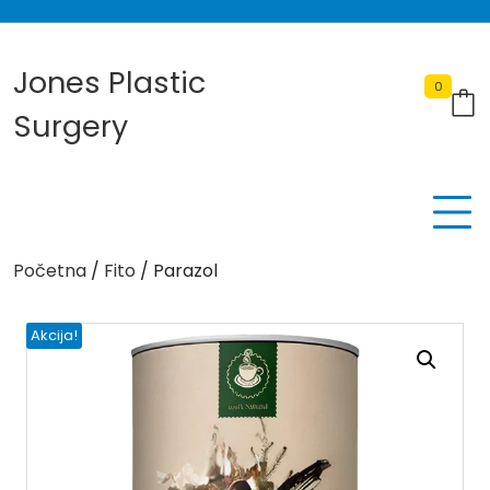
Skip
to
content
Jones Plastic
0
Surgery
Početna
/
Fito
/ Parazol
Akcija!