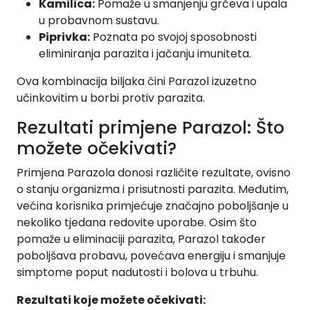
Kamilica:
Pomaže u smanjenju grčeva i upala
u probavnom sustavu.
Piprivka:
Poznata po svojoj sposobnosti
eliminiranja parazita i jačanju imuniteta.
Ova kombinacija biljaka čini Parazol izuzetno
učinkovitim u borbi protiv parazita.
Rezultati primjene Parazol: Što
možete očekivati?
Primjena Parazola donosi različite rezultate, ovisno
o stanju organizma i prisutnosti parazita. Međutim,
većina korisnika primjećuje značajno poboljšanje u
nekoliko tjedana redovite uporabe. Osim što
pomaže u eliminaciji parazita, Parazol također
poboljšava probavu, povećava energiju i smanjuje
simptome poput nadutosti i bolova u trbuhu.
Rezultati koje možete očekivati: